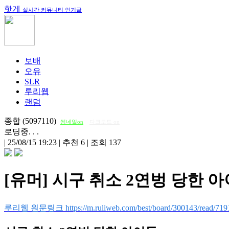
핫게
실시간 커뮤니티 인기글
보배
오유
SLR
루리웹
랜덤
종합 (5097110)
썸네일on
다크모드 on
로딩중. . .
|
25/08/15 19:23
|
추천 6
|
조회 137
[유머] 시구 취소 2연벙 당한 
루리웹 원문링크 https://m.ruliweb.com/best/board/300143/read/719