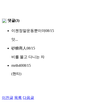
댓글(3)
이젠정말운동뿐이야
08/15
앗...
砂糖商人
08/15
비를 몰고 다니는 자
rnrth40
08/15
(현타)
이전글
목록
다음글