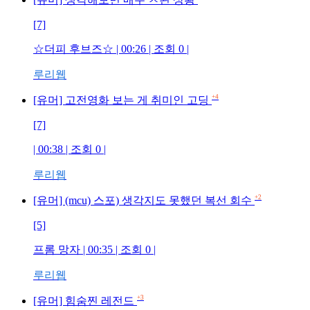
[7]
☆더피 후브즈☆
| 00:26 | 조회
0
|
루리웹
+4
[유머] 고전영화 보는 게 취미인 고딩
[7]
| 00:38 | 조회
0
|
루리웹
+2
[유머] (mcu) 스포) 생각지도 못했던 복선 회수
[5]
프롬 망자
| 00:35 | 조회
0
|
루리웹
+3
[유머] 힘숨찐 레전드