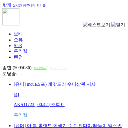
핫게
실시간 커뮤니티 인기글
보배
오유
SLR
루리웹
랜덤
종합 (5095086)
썸네일on
다크모드 on
로딩중. . .
[유머] mcu)스포) 개맛도리 수미상관 서사
[4]
AKS11723
| 00:42 | 조회
0
|
루리웹
[유머] 아 톰 홀랜드 이색기 순수 젠다야 빠돌이 맥스인