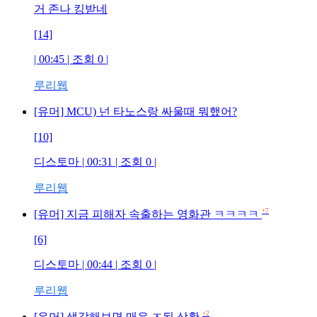
거 존나 킹받네
[14]
| 00:45 | 조회
0
|
루리웹
[유머] MCU) 넌 타노스랑 싸울때 뭐했어?
[10]
디스토마
| 00:31 | 조회
0
|
루리웹
+7
[유머] 지금 피해자 속출하는 영화관 ㅋㅋㅋㅋ
[6]
디스토마
| 00:44 | 조회
0
|
루리웹
+2
[유머] 생각해보면 매우 ㅈ된 상황