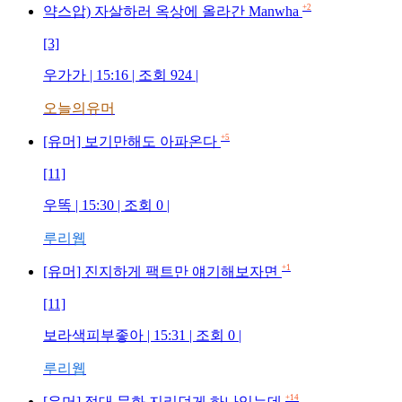
+2
약스압) 자살하러 옥상에 올라간 Manwha
[3]
우가가
| 15:16 | 조회
924
|
오늘의유머
+5
[유머] 보기만해도 아파온다
[11]
우똑
| 15:30 | 조회
0
|
루리웹
+1
[유머] 진지하게 팩트만 얘기해보자면
[11]
보라색피부좋아
| 15:31 | 조회
0
|
루리웹
+14
[유머] 접대 문화 지리던게 하나있는데