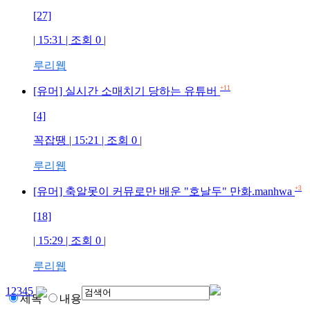
[27]
| 15:31 | 조회
0
|
루리웹
+11
[유머] 실시간 소매치기 당하는 유튜버
[4]
꼭잡땡
| 15:21 | 조회
0
|
루리웹
+3
[유머] 축알못이 커뮤로만 배운 "호날두" 만화.manhwa
[18]
| 15:29 | 조회
0
|
루리웹
1
2
3
4
5
제목
내용