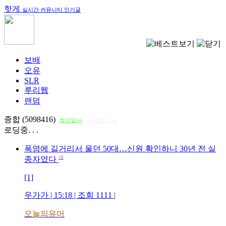
핫게
실시간 커뮤니티 인기글
보배
오유
SLR
루리웹
랜덤
종합 (5098416)
썸네일on
다크모드 on
로딩중. . .
폭염에 길거리서 울던 50대…신원 확인하니 30년 전 실
+6
종자였다
[1]
우가가
| 15:18 | 조회
1111
|
오늘의유머