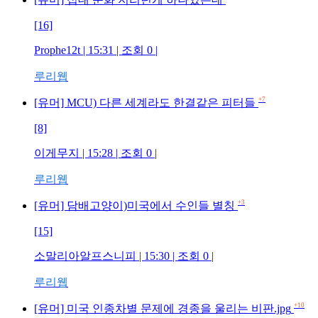
[16]
Prophe12t
| 15:31 | 조회
0
|
루리웹
+7
[유머] MCU) 다른 세계라도 한결같은 피터들
[8]
이게무지
| 15:28 | 조회
0
|
루리웹
+3
[유머] 담배고양이)미국에서 수인들 별칭
[15]
소말리아알프스니피
| 15:30 | 조회
0
|
루리웹
+10
[유머] 미국 인종차별 문제에 경종을 울리는 비판.jpg