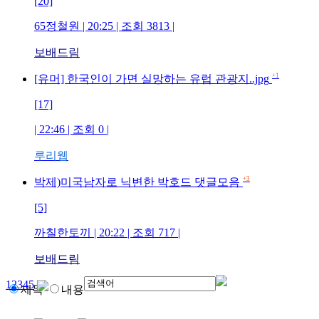
[20]
65정철원
| 20:25 | 조회
3813
|
보배드림
+1
[유머] 한국인이 가면 실망하는 유럽 관광지..jpg
[17]
| 22:46 | 조회
0
|
루리웹
+3
박제)미국남자로 닉변한 박호드 댓글모음
[5]
까칠한토끼
| 20:22 | 조회
717
|
보배드림
1
2
3
4
5
제목
내용