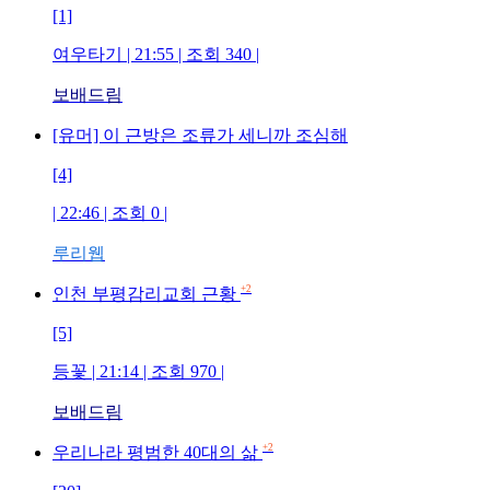
[1]
여우타기
| 21:55 | 조회
340
|
보배드림
[유머] 이 근방은 조류가 세니까 조심해
[4]
| 22:46 | 조회
0
|
루리웹
+2
인천 부평감리교회 근황
[5]
등꽃
| 21:14 | 조회
970
|
보배드림
+2
우리나라 평범한 40대의 삶