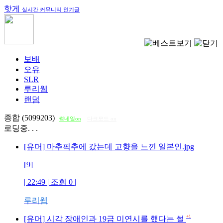
핫게
실시간 커뮤니티 인기글
보배
오유
SLR
루리웹
랜덤
종합 (5099203)
썸네일on
다크모드 on
로딩중. . .
[유머] 마추픽추에 갔는데 고향을 느낀 일본인.jpg
[9]
| 22:49 | 조회
0
|
루리웹
+1
[유머] 시각 장애인과 19금 미연시를 했다는 썰