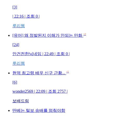
[3]
| 22:16 | 조회
0
|
루리웹
+2
[유머] 왜 정발된지 이해가 안되는 만화
[24]
안건전한닉네임
| 22:49 | 조회
0
|
루리웹
+1
현역 최고령 배우 신구 근황...
[6]
wonder2569
| 22:09 | 조회
2757
|
보배드림
딴베는 털보 숭배를 멈춰야함