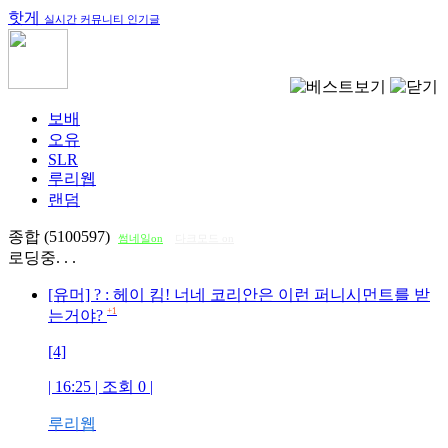
핫게
실시간 커뮤니티 인기글
보배
오유
SLR
루리웹
랜덤
종합 (5100597)
썸네일on
다크모드 on
로딩중. . .
[유머] ? : 헤이 킴! 너네 코리안은 이런 퍼니시먼트를 받
+1
는거야?
[4]
| 16:25 | 조회
0
|
루리웹