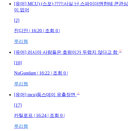
[유머] MCU) (스포) ????:사실 난 스파이더맨한테 큰관심
이 없어
[2]
진디안
| 16:20 | 조회
0
|
루리웹
+2
[유머] 러시아 사람들은 호랑이가 두렵지 않다고 함
[10]
NuGundam
| 16:22 | 조회
0
|
루리웹
+1
[유머] mcu)둠스데이 유출장면
[17]
카틸로프
| 16:24 | 조회
0
|
루리웹