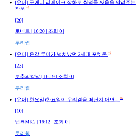
[유머] 구애니 리메이크 작화로 씹덕들 싸움을 말려주는
+3
작품
[20]
토네르
| 16:20 | 조회
0
|
루리웹
+2
[유머] 온갖 루머가 넘쳐났던 2세대 포켓몬
[23]
보추의칼날
| 16:19 | 조회
0
|
루리웹
+6
[유머] 한요일)한요일이 우리곁을 떠난지 어연...
[10]
넵튠MK2
| 16:12 | 조회
0
|
루리웹