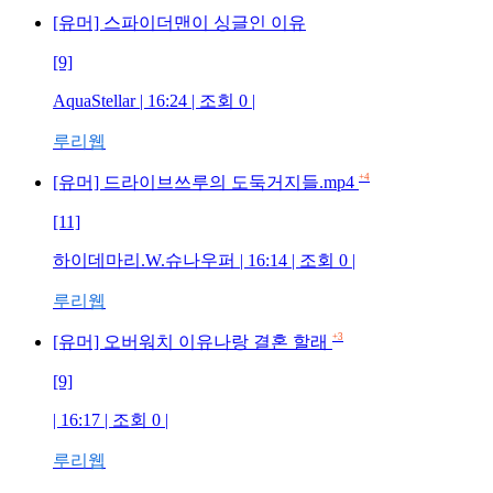
[유머] 스파이더맨이 싱글인 이유
[9]
AquaStellar
| 16:24 | 조회
0
|
루리웹
+4
[유머] 드라이브쓰루의 도둑거지들.mp4
[11]
하이데마리.W.슈나우퍼
| 16:14 | 조회
0
|
루리웹
+3
[유머] 오버워치 이유나랑 결혼 할래
[9]
| 16:17 | 조회
0
|
루리웹