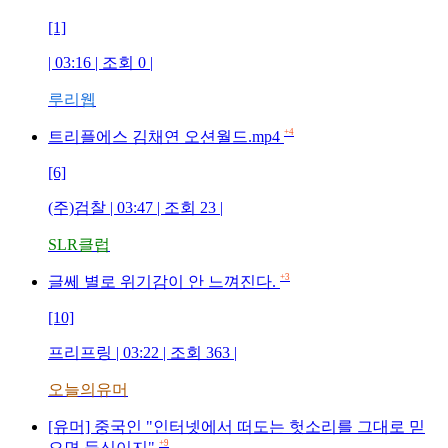
[1]
| 03:16 | 조회
0
|
루리웹
+4
트리플에스 김채연 오션월드.mp4
[6]
(주)검찰
| 03:47 | 조회
23
|
SLR클럽
+3
글쎄 별로 위기감이 안 느껴진다.
[10]
프리프링
| 03:22 | 조회
363
|
오늘의유머
[유머] 중국인 "인터넷에서 떠도는 헛소리를 그대로 믿
+9
으면 등신이지"