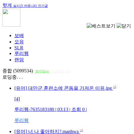
핫게
실시간 커뮤니티 인기글
보배
오유
SLR
루리웹
랜덤
종합 (5099534)
썸네일on
다크모드 on
로딩중. . .
+2
[유머] 대만군 훈련소에 콘돔을 가져온 이유.jpg
[4]
루리웹-7635183180
| 03:13 | 조회
0
|
루리웹
+4
[유머] 너 나 좋아하지?.manhwa