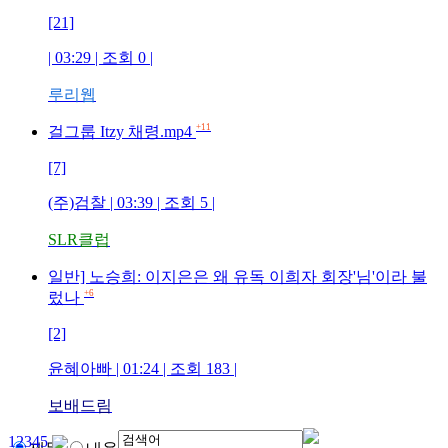
[21]
| 03:29 | 조회
0
|
루리웹
+11
걸그룹 Itzy 채령.mp4
[7]
(주)검찰
| 03:39 | 조회
5
|
SLR클럽
일반] 노승희: 이지은은 왜 유독 이희자 회장'님'이라 불
+6
렀나
[2]
윤혜아빠
| 01:24 | 조회
183
|
보배드림
1
2
3
4
5