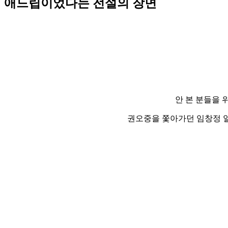
애드립이었다는 전설의 장면
안 본 분들을
권오중을 쫓아가던 임창정 일