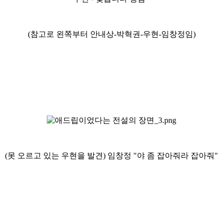
(참고로 왼쪽부터 안내상-박혁권-우현-임창정임)
(못 오르고 있는 우현을 발견) 임창정 "야 좀 잡아줘라 잡아줘"