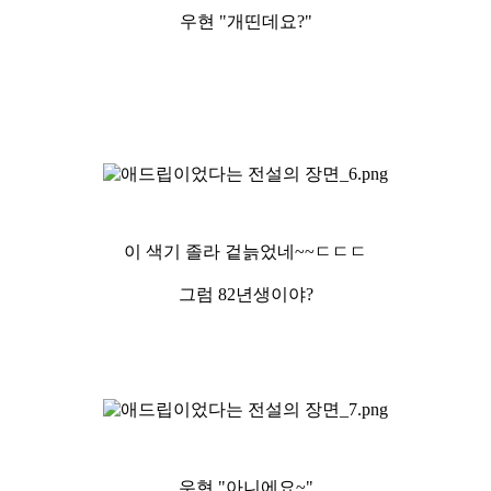
우현 "개띤데요?"
이 색기 졸라 겉늙었네~~ㄷㄷㄷ
그럼 82년생이야?
우현 "아니에요~"