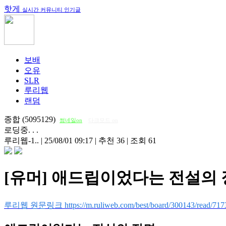
핫게
실시간 커뮤니티 인기글
보배
오유
SLR
루리웹
랜덤
종합 (5095129)
썸네일on
다크모드 on
로딩중. . .
루리웹-1..
|
25/08/01 09:17
|
추천 36
|
조회 61
[유머] 애드립이었다는 전설의
루리웹 원문링크 https://m.ruliweb.com/best/board/300143/read/717