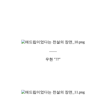
........
우현 "??"