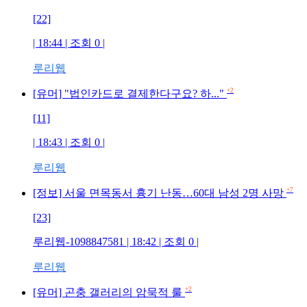
[22]
| 18:44 | 조회
0
|
루리웹
+2
[유머] "법인카드로 결제한다구요? 하..."
[11]
| 18:43 | 조회
0
|
루리웹
+7
[정보] 서울 면목동서 흉기 난동…60대 남성 2명 사망
[23]
루리웹-1098847581
| 18:42 | 조회
0
|
루리웹
+2
[유머] 곤충 갤러리의 암묵적 룰