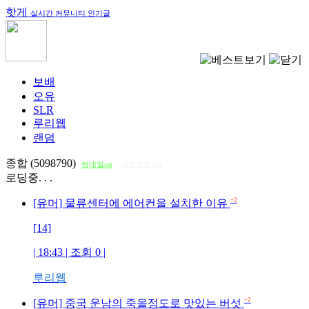
핫게
실시간 커뮤니티 인기글
보배
오유
SLR
루리웹
랜덤
종합 (5098790)
썸네일on
다크모드 on
로딩중. . .
+2
[유머] 물류센터에 에어컨을 설치한 이유
[14]
| 18:43 | 조회
0
|
루리웹
+2
[유머] 중국 운남의 죽을정도로 맛있는 버섯