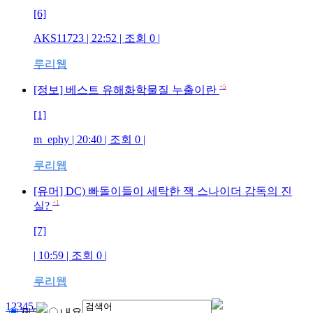
[6]
AKS11723
| 22:52 | 조회
0
|
루리웹
+5
[정보] 베스트 유해화학물질 누출이란
[1]
m_ephy
| 20:40 | 조회
0
|
루리웹
[유머] DC) 빠돌이들이 세탁한 잭 스나이더 감독의 진
+1
실?
[7]
| 10:59 | 조회
0
|
루리웹
1
2
3
4
5
제목
내용