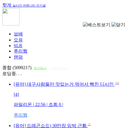
핫게
실시간 커뮤니티 인기글
보배
오유
SLR
루리웹
랜덤
종합 (5099217)
썸네일on
다크모드 on
로딩중. . .
+12
[유머] 대구사람들만 맛있는거 먹어서 빡친 디시인
[4]
파밀리온
| 22:56 | 조회
0
|
루리웹
+2
[유머] 드래곤소드) 30만장 임박 근황