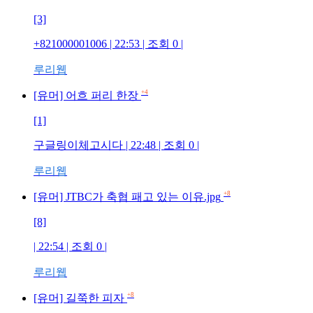
[3]
+821000001006
| 22:53 | 조회
0
|
루리웹
+4
[유머] 어흐 퍼리 한장
[1]
구글링이체고시다
| 22:48 | 조회
0
|
루리웹
+8
[유머] JTBC가 축협 패고 있는 이유.jpg
[8]
| 22:54 | 조회
0
|
루리웹
+8
[유머] 길쭉한 피자