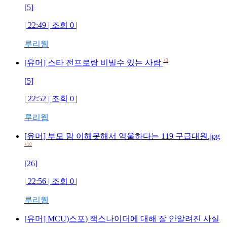
[5]
| 22:49 | 조회
0
|
루리웹
+3
[유머] 스타 전프로랑 비빌수 있는 사람
[5]
| 22:52 | 조회
0
|
루리웹
[유머] 부모 맘 이해못해서 억울하다는 119 구급대원.jpg
+10
[26]
| 22:56 | 조회
0
|
루리웹
[유머] MCU)스포) 잭스나이더에 대해 잘 안알려진 사실