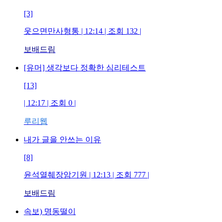
[3]
웃으면만사형통
| 12:14 | 조회
132
|
보배드림
[유머] 생각보다 정확한 심리테스트
[13]
| 12:17 | 조회
0
|
루리웹
내가 글을 안쓰는 이유
[8]
윤석열췌장암기원
| 12:13 | 조회
777
|
보배드림
속보) 명동떨이