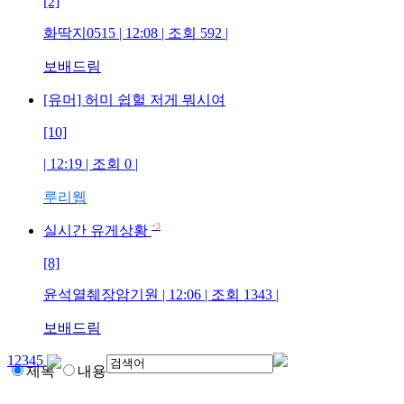
[2]
화딱지0515
| 12:08 | 조회
592
|
보배드림
[유머] 허미 쉽헐 저게 뭐시여
[10]
| 12:19 | 조회
0
|
루리웹
+3
실시간 유게상황
[8]
윤석열췌장암기원
| 12:06 | 조회
1343
|
보배드림
1
2
3
4
5
제목
내용