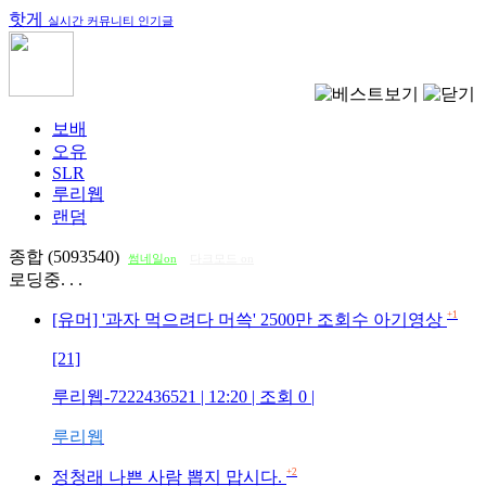
핫게
실시간 커뮤니티 인기글
보배
오유
SLR
루리웹
랜덤
종합 (5093540)
썸네일on
다크모드 on
로딩중. . .
+1
[유머] '과자 먹으려다 머쓱' 2500만 조회수 아기영상
[21]
루리웹-7222436521
| 12:20 | 조회
0
|
루리웹
+2
정청래 나쁜 사람 뽑지 맙시다.