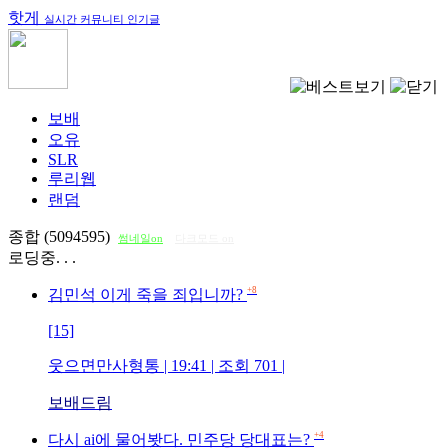
핫게
실시간 커뮤니티 인기글
보배
오유
SLR
루리웹
랜덤
종합 (5094595)
썸네일on
다크모드 on
로딩중. . .
+8
김민석 이게 죽을 죄입니까?
[15]
웃으면만사형통
| 19:41 | 조회
701
|
보배드림
+4
다시 ai에 물어봣다. 민주당 당대표는?