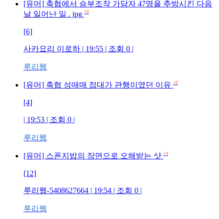
[유머] 축협에서 승부조작 가담자 47명을 추방시킨 다음
+9
날 일어난 일 . jpg
[6]
사카요리 이로하
| 19:55 | 조회
0
|
루리웹
+9
[유머] 축협 성매매 접대가 관행이였던 이유
[4]
| 19:53 | 조회
0
|
루리웹
+4
[유머] 스폰지밥의 장면으로 오해받는 샷
[12]
루리웹-5408627664
| 19:54 | 조회
0
|
루리웹