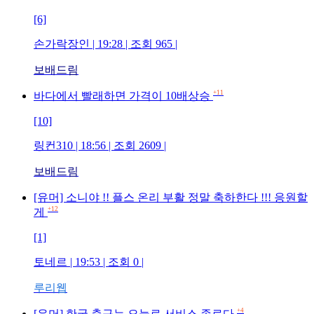
[6]
손가락장인
| 19:28 | 조회
965
|
보배드림
+11
바다에서 빨래하면 가격이 10배상승
[10]
링컨310
| 18:56 | 조회
2609
|
보배드림
[유머] 소니야 !! 플스 온리 부활 정말 축하한다 !!! 응원할
+12
게
[1]
토네르
| 19:53 | 조회
0
|
루리웹
+4
[유머] 한국 축구는 오늘로 서비스 종료다