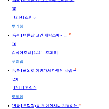
[6]
| 12:14 | 조회
0
|
루리웹
+11
[유머] 여름날 코인 세탁소에서...
[9]
캠낚아조씨
| 12:14 | 조회
0
|
루리웹
+6
[유머] 해외로 이민가서 다행인 사람
[20]
| 12:11 | 조회
0
|
루리웹
+2
[유머] 트릭컬) 이번 메인시나 겨붕이는