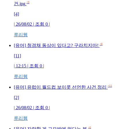
+9
건.jpg
[4]
| 26/08/02 | 조회
0
|
루리웹
+8
[유머] 청경채 동상이 있다고? 구라치지마!
[11]
| 12:15 | 조회
0
|
루리웹
+11
[유머] 유럽이 월드컵 보이콧 선언한 사건 정리
[2]
| 26/08/02 | 조회
0
|
루리웹
+6
[유머] 자랑할 게 고모밖에 없다는 분