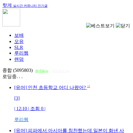
핫게
실시간 커뮤니티 인기글
보배
오유
SLR
루리웹
랜덤
종합 (5095803)
썸네일on
다크모드 on
로딩중. . .
+4
[유머] 인천 초등학교 어디 나왔어?
[3]
| 12:10 | 조회
0
|
루리웹
[유머] 피파에서 아시아를 칭찬했는데 일본이 화낸 사