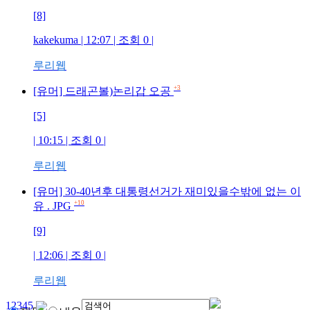
[8]
kakekuma
| 12:07 | 조회
0
|
루리웹
+3
[유머] 드래곤볼)논리갑 오공
[5]
| 10:15 | 조회
0
|
루리웹
[유머] 30-40년후 대통령선거가 재미있을수밖에 없는 이
+10
유 . JPG
[9]
| 12:06 | 조회
0
|
루리웹
1
2
3
4
5