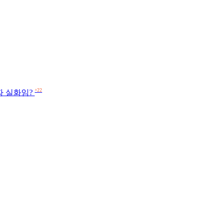
+22
짜 실화임?