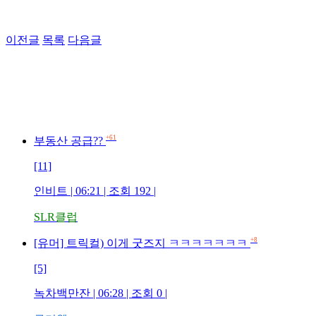
이전글
목록
다음글
+61
부동산 공급??
[11]
인비트 | 06:21 | 조회 192 |
SLR클럽
+8
[유머] 트릭컬) 이게 굿즈지 ㅋㅋㅋㅋㅋㅋㅋ
[5]
녹차백만잔 | 06:28 | 조회 0 |