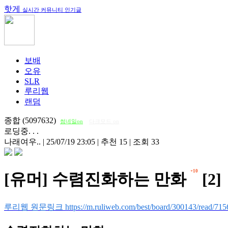
핫게
실시간 커뮤니티 인기글
보배
오유
SLR
루리웹
랜덤
종합 (5097632)
썸네일on
다크모드 on
로딩중. . .
나래여우..
|
25/07/19 23:05
|
추천 15
|
조회 33
+10
[유머] 수렴진화하는 만화
[2]
루리웹 원문링크 https://m.ruliweb.com/best/board/300143/read/715