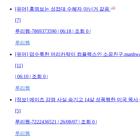
+44
[유머] 홍명보는 성접대 수혜자 아닌거 같음
[7]
루리웹-7869373590 | 06:18 | 조회 0 |
루리웹
[유머] 덥수룩한 머리카락이 컴플렉스인 소꿉친구.manhw
[11]
| 06:10 | 조회 0 |
루리웹
[정보] 에이즈 감염 사실 숨기고 14살 성폭행한 미국 목사
[5]
루리웹-7222436521 | 26/08/07 | 조회 0 |
루리웹