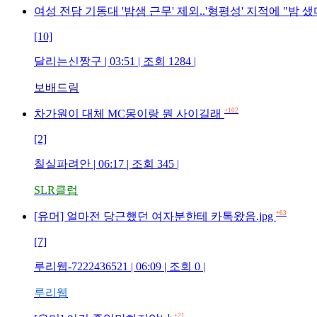
여성 전담 기동대 '밤샘 근무' 제외..'형평성' 지적에 "밤
[10]
달리는신짱구 | 03:51 | 조회 1284 |
보배드림
+102
차가원이 대체 MC몽이랑 뭔 사이길래
[2]
칠실파려안 | 06:17 | 조회 345 |
SLR클럽
+63
[유머] 얼마전 당근했던 여자분한테 카톡왔음.jpg
[7]
루리웹-7222436521 | 06:09 | 조회 0 |
루리웹
+21