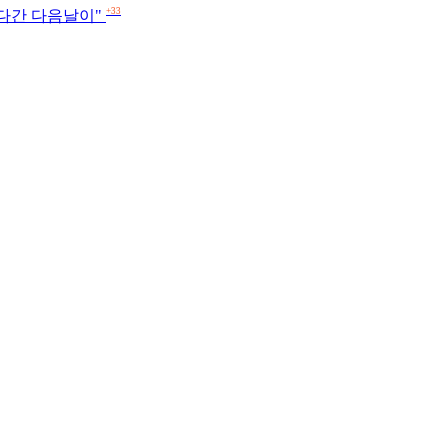
+33
 샜다간 다음날이"