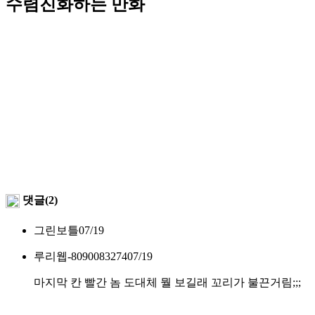
수렴진화하는 만화
댓글(2)
그린보틀
07/19
루리웹-8090083274
07/19
마지막 칸 빨간 놈 도대체 뭘 보길래 꼬리가 불끈거림;;;