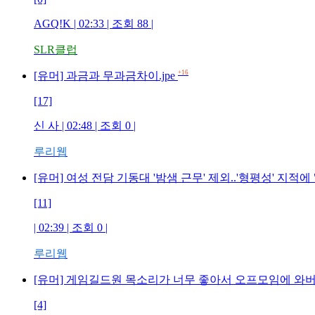
AGQ!K | 02:33 | 조회 88 |
SLR클럽
+16
[유머] 과금과 무과금차이.jpe
[17]
신 사 | 02:48 | 조회 0 |
루리웹
[유머] 여성 전담 기동대 '밤샘 근무' 제외..'형평성' 지적
[11]
| 02:39 | 조회 0 |
루리웹
[유머] 게임길드원 목소리가 너무 좋아서 오프모임에 와버렸
[4]