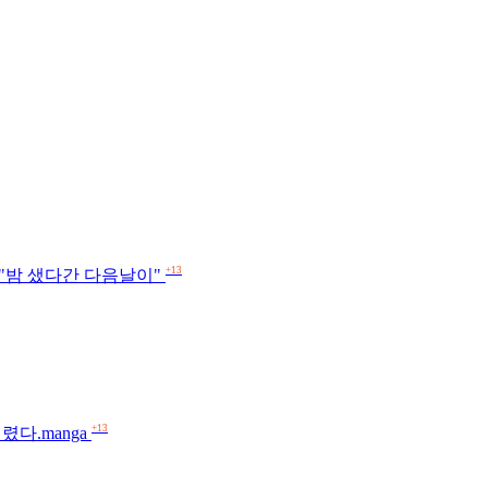
+13
에 "밤 샜다간 다음날이"
+13
다.manga