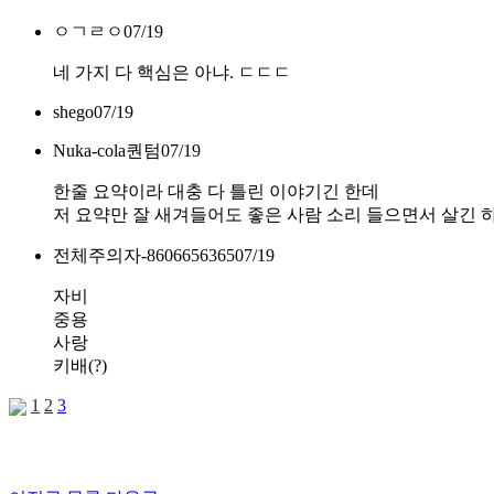
ㅇㄱㄹㅇ
07/19
네 가지 다 핵심은 아냐. ㄷㄷㄷ
shego
07/19
Nuka-cola퀀텀
07/19
한줄 요약이라 대충 다 틀린 이야기긴 한데
저 요약만 잘 새겨들어도 좋은 사람 소리 들으면서 살긴 
전체주의자-8606656365
07/19
자비
중용
사랑
키배(?)
1
2
3