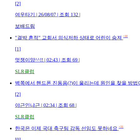
[2]
여우타기 | 26/08/07 | 조회 132 |
보배드림
+30
"결박 흔적" 교회서 의식저하 상태로 어린이 숨져
[1]
멋쟁이양^^!! | 02:43 | 조회 69 |
SLR클럽
벽쪽에서 핸드폰 진동음(?)이 울리는데 원인을 찾을 방법
[2]
야근인냐근 | 02:34 | 조회 68 |
SLR클럽
+31
한국은 이제 국대 축구팀 감독 선임도 못하네요
[0]