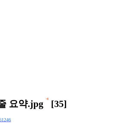
+8
 요약.jpg
[35]
61246