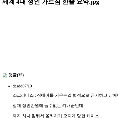
세계 4대 성인 가르침 한줄 요약.jpg
댓글(35)
dasdd
07/19
소크라테스 : 장애아를 키우는걸 법적으로 금지하고 장
절대 성인반열에 들수없는 키배꾼인데
제자 하나 잘둬서 올려치기 오지게 당한 케이스