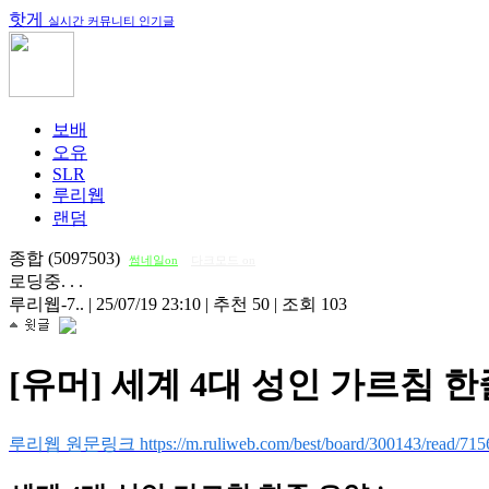
핫게
실시간 커뮤니티 인기글
보배
오유
SLR
루리웹
랜덤
종합 (5097503)
썸네일on
다크모드 on
로딩중. . .
루리웹-7..
|
25/07/19 23:10
|
추천 50
|
조회 103
[유머] 세계 4대 성인 가르침 한줄
루리웹 원문링크 https://m.ruliweb.com/best/board/300143/read/715