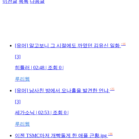
이전글
목록
다음글
+16
[유머] 알고보니 그 시절에도 까였던 김유신 일화
[3]
히틀러 | 02:48 | 조회 0 |
루리웹
+25
[유머] 남사친 방에서 오나홀을 발견한 언냐
[3]
세가소닉 | 02:53 | 조회 0 |
루리웹
+36
이젠 TSMC마저 개빡돌게 한 애플 근황.jpg