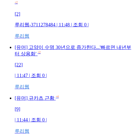
+2
[2]
루리웹-3711278484
| 11:48 | 조회
0
|
루리웹
[유머] 고양이 수명 30년으로 증가한다...'빠르면 내년부
+2
터 상용화'
[22]
| 11:47 | 조회
0
|
루리웹
+4
[유머] 규카츠 근황
[9]
| 11:44 | 조회
0
|
루리웹