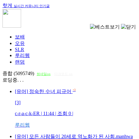
핫게
실시간 커뮤니티 인기글
보배
오유
SLR
루리웹
랜덤
종합 (5095749)
썸네일on
다크모드 on
로딩중. . .
+3
[유머] 정숙한 수녀 피규어
[3]
c-r-a-c-k-ER
| 11:44 | 조회
0
|
루리웹
[유머] 모든 사람들이 20세로 역노화가 된 사회.manhwa