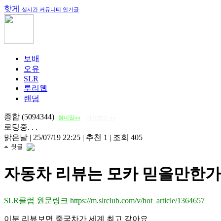
핫게
실시간 커뮤니티 인기글
보배
오유
SLR
루리웹
랜덤
종합 (5094344)
썸네일on
다크모드 on
로딩중. . .
맑은날
|
25/07/19 22:25
|
추천 1
|
조회 405
자동차 리뷰는 모카 믿을만한가
SLR클럽 원문링크 https://m.slrclub.com/v/hot_article/1364657
이분 리뷰보면 중국차가 세계 최고 같아요