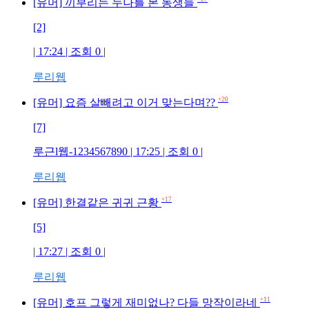
[유머] 끼부리는 누나를 본 동생들
[2]
| 17:24 | 조회 0 |
루리웹
+20
[유머] 요즘 살빼려고 이거 맞는다며??
[7]
루근l웹-1234567890 | 17:25 | 조회 0 |
루리웹
+17
[유머] 한결같은 귀귀 근황
[5]
| 17:27 | 조회 0 |
루리웹
+11
[유머] 호프 그렇게 재미없나? 다들 망작이라네