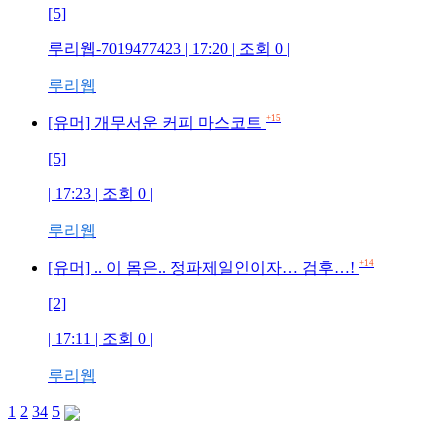
[5]
루리웹-7019477423 | 17:20 | 조회 0 |
루리웹
+15
[유머] 개무서운 커피 마스코트
[5]
| 17:23 | 조회 0 |
루리웹
+14
[유머] .. 이 몸은.. 정파제일인이자… 검후…!
[2]
| 17:11 | 조회 0 |
루리웹
1
2
3
4
5