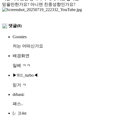
믿을만한가요? 아니면 친중성향인가요?
댓글(8)
Goonies
저는 어떠신가요
배경화면
일베 ㅋㅋ
▶911_turbo◀
믿거 ㅋ
drbasic
패스..
[♩]14st