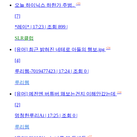
+33
오늘 하이닉스 하한가 주범..
[7]
*레이* | 17:23 | 조회 899 |
SLR클럽
+24
[유머] 최근 밝혀진 네테로 아들의 행보.jpg
[4]
루리웹-7019477423 | 17:24 | 조회 0 |
루리웹
+14
[유머] 예전엔 버튜버 왜보는건지 이해안갔는데
[2]
멍청한루리Ai | 17:25 | 조회 0 |
루리웹
+27