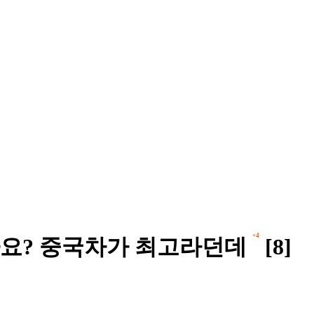
+4
요? 중국차가 최고라던데
[8]