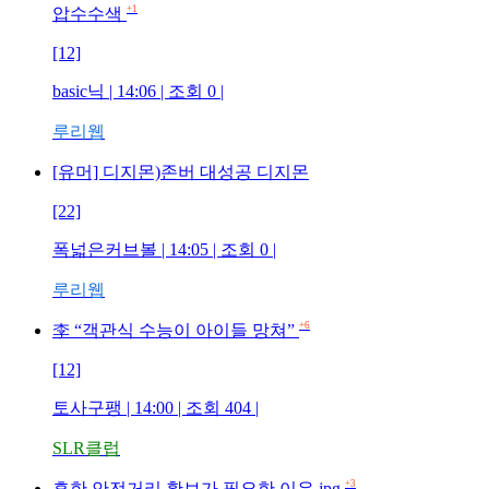
+1
압수수색
[12]
basic닉
| 14:06 | 조회
0
|
루리웹
[유머] 디지몬)존버 대성공 디지몬
[22]
폭넓은커브볼
| 14:05 | 조회
0
|
루리웹
+6
李 “객관식 수능이 아이들 망쳐”
[12]
토사구팽
| 14:00 | 조회
404
|
SLR클럽
+3
흔한 안전거리 확보가 필요한 이유.jpg