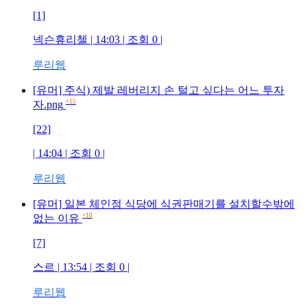
[1]
넥슨휴리첼
| 14:03 | 조회
0
|
루리웹
[유머] 주식) 제발 레버리지 손 털고 싶다는 어느 투자
+15
자.png
[22]
| 14:04 | 조회
0
|
루리웹
[유머] 일본 체인점 식당에 식권판매기를 설치할수밖에
+10
없는 이유
[7]
스르
| 13:54 | 조회
0
|
루리웹