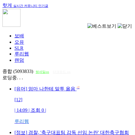
핫게
실시간 커뮤니티 인기글
보배
오유
SLR
루리웹
랜덤
종합 (5093833)
썸네일on
다크모드 on
로딩중. . .
+2
[유머] 엄마 나한테 말투 옮음
[12]
| 14:09 | 조회
0
|
루리웹
[정보] 경찰, '축구대표팀 감독 선임 논란' 대한축구협회