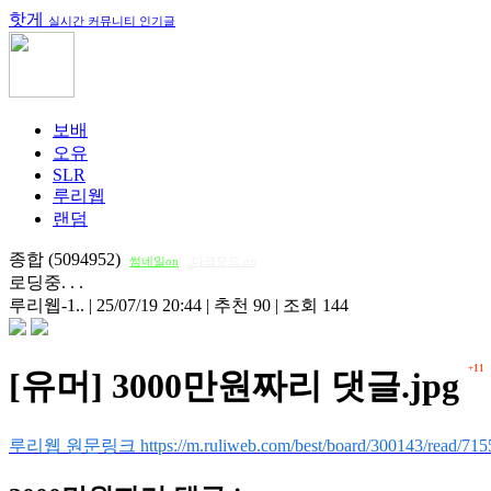
핫게
실시간 커뮤니티 인기글
보배
오유
SLR
루리웹
랜덤
종합 (5094952)
썸네일on
다크모드 on
로딩중. . .
루리웹-1..
|
25/07/19 20:44
|
추천 90
|
조회 144
+11
[유머] 3000만원짜리 댓글.jpg
루리웹 원문링크 https://m.ruliweb.com/best/board/300143/read/715