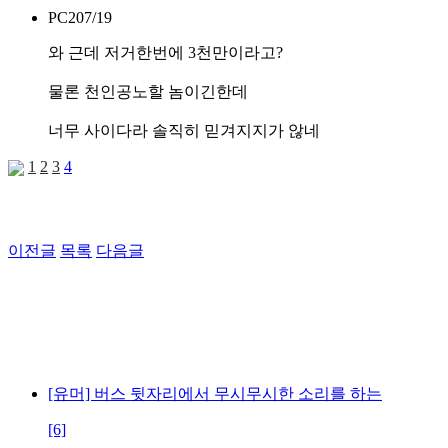
PC2
07/19
와 근데 저거한번에 3천만이라고?
물론 천인공노할 놈이긴한데
너무 사이다라 솔직히 믿겨지지가 않네
1
2
3
4
이전글
목록
다음글
[유머] 버스 뒷자리에서 무시무시한 소리를 하는
[6]