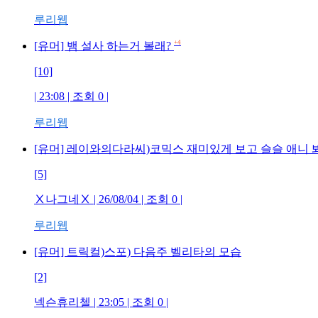
루리웹
+4
[유머] 뱀 설사 하는거 볼래?
[10]
| 23:08 | 조회 0 |
루리웹
[유머] 레이와의다라씨)코믹스 재미있게 보고 슬슬 애니 
[5]
Ⅹ나그네Ⅹ | 26/08/04 | 조회 0 |
루리웹
[유머] 트릭컬)스포) 다음주 벨리타의 모습
[2]
넥슨휴리첼 | 23:05 | 조회 0 |