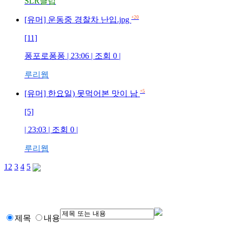
SLR클럽
+20
[유머] 운동중 경찰차 난입.jpg
[11]
퐁포로퐁퐁 | 23:06 | 조회 0 |
루리웹
+5
[유머] 한요일) 못먹어본 맛이 남
[5]
| 23:03 | 조회 0 |
루리웹
1
2
3
4
5
제목
내용