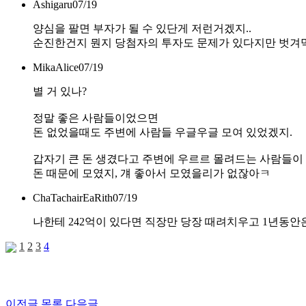
Ashigaru
07/19
양심을 팔면 부자가 될 수 있단게 저런거겠지..
순진한건지 뭔지 당첨자의 투자도 문제가 있다지만 벗겨
MikaAlice
07/19
별 거 있나?
정말 좋은 사람들이었으면
돈 없었을때도 주변에 사람들 우글우글 모여 있었겠지.
갑자기 큰 돈 생겼다고 주변에 우르르 몰려드는 사람들이
돈 때문에 모였지, 걔 좋아서 모였을리가 없잖아ㅋ
ChaTachairEaRith
07/19
나한테 242억이 있다면 직장만 당장 때려치우고 1년동안은
1
2
3
4
이전글
목록
다음글