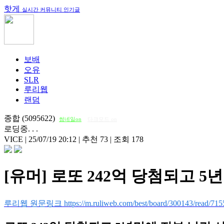
핫게
실시간 커뮤니티 인기글
보배
오유
SLR
루리웹
랜덤
종합 (5095622)
썸네일on
다크모드 on
로딩중. . .
VICE
|
25/07/19 20:12
|
추천 73
|
조회 178
[유머] 로또 242억 당첨되고 
루리웹 원문링크 https://m.ruliweb.com/best/board/300143/read/715