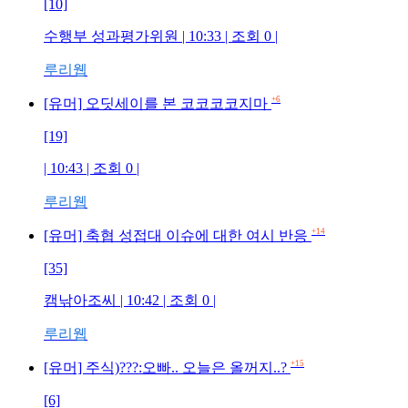
[10]
수행부 성과평가위원 | 10:33 | 조회 0 |
루리웹
+6
[유머] 오딧세이를 본 코코코코지마
[19]
| 10:43 | 조회 0 |
루리웹
+14
[유머] 축협 성접대 이슈에 대한 여시 반응
[35]
캠낚아조씨 | 10:42 | 조회 0 |
루리웹
+15
[유머] 주식)???:오빠.. 오늘은 올꺼지..?
[6]