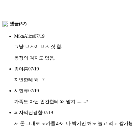
댓글(52)
MikaAlice
07/19
그냥 ㅂㅅ이 ㅂㅅ 짓 함.
동정의 여지도 없음.
종야홍
07/19
지인한테 왜...?
시현류
07/19
가족도 아닌 인간한테 왜 맡겨.........?
피자먹던경찰
07/19
저 돈 그대로 코카콜라에 다 박기만 해도 놀고 먹고 쌉가