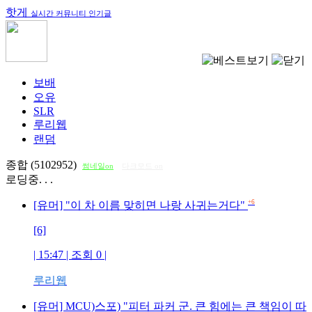
핫게
실시간 커뮤니티 인기글
보배
오유
SLR
루리웹
랜덤
종합 (5102952)
썸네일on
다크모드 on
로딩중. . .
+6
[유머] "이 차 이름 맞히면 나랑 사귀는거다"
[6]
| 15:47 | 조회
0
|
루리웹
[유머] MCU)스포) "피터 파커 군. 큰 힘에는 큰 책임이 따