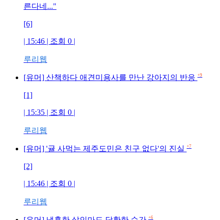
른다네..."
[6]
| 15:46 | 조회
0
|
루리웹
+9
[유머] 산책하다 애견미용사를 만난 강아지의 반응
[1]
| 15:35 | 조회
0
|
루리웹
+7
[유머] '귤 사먹는 제주도민은 친구 없다'의 진실
[2]
| 15:46 | 조회
0
|
루리웹
+6
[유머] 냉혹한 살인마도 당황한 순간