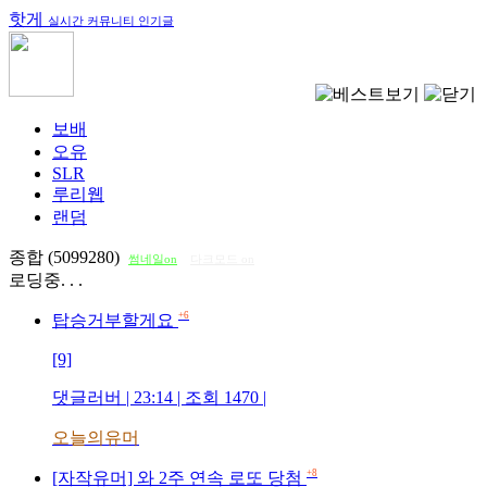
핫게
실시간 커뮤니티 인기글
보배
오유
SLR
루리웹
랜덤
종합 (5099280)
썸네일on
다크모드 on
로딩중. . .
+6
탑승거부할게요
[9]
댓글러버
| 23:14 | 조회
1470
|
오늘의유머
+8
[자작유머] 와 2주 연속 로또 당첨