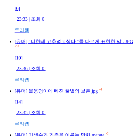
[6]
| 23:33 | 조회
0
|
루리웹
[유머] "너한테 고추넣고싶다 "를 다르게 표현한 말 . JPG
+10
[10]
| 23:36 | 조회
0
|
루리웹
+6
[유머] 물웅덩이에 빠진 꿀벌의 보은.jpg
[14]
| 23:35 | 조회
0
|
루리웹
+2
[유머] 기생수가 가족을 이루는 만화.manga