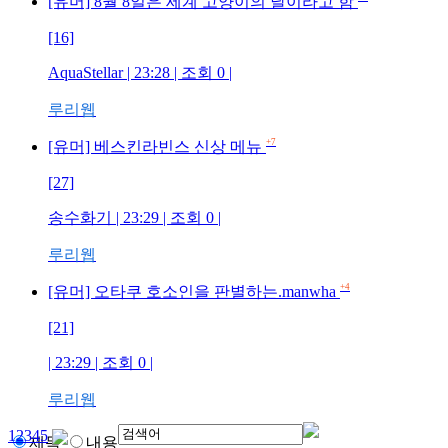
[유머] 8월 8일은 세계 고양이의 날이라고 함
[16]
AquaStellar
| 23:28 | 조회
0
|
루리웹
+7
[유머] 베스킨라빈스 신상 메뉴
[27]
송수화기
| 23:29 | 조회
0
|
루리웹
+4
[유머] 오타쿠 호소인을 판별하는.manwha
[21]
| 23:29 | 조회
0
|
루리웹
1
2
3
4
5
제목
내용