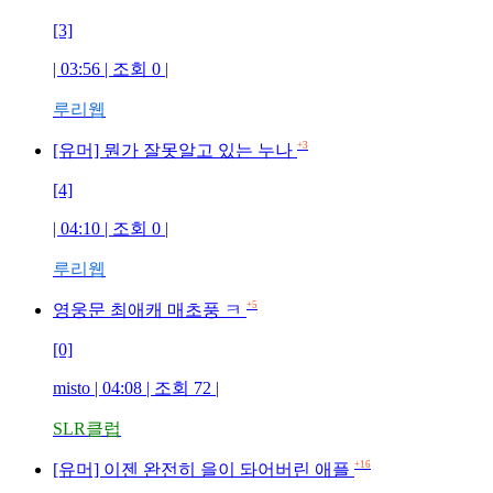
[3]
| 03:56 | 조회
0
|
루리웹
+3
[유머] 뭔가 잘못알고 있는 누나
[4]
| 04:10 | 조회
0
|
루리웹
+5
영웅문 최애캐 매초풍 ㅋ
[0]
misto
| 04:08 | 조회
72
|
SLR클럽
+16
[유머] 이젠 완전히 을이 돠어버린 애플