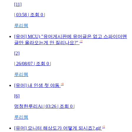
[11]
| 03:58 | 조회
0
|
루리웹
[유머] MCU) "유머게시판에 유머글은 없고 스파이더맨
+2
글만 올라오는게 안 질리나요?"
[2]
| 26/08/07 | 조회
0
|
루리웹
+8
[유머] 내 인생 첫 야동
[6]
멍청한루리Ai
| 03:26 | 조회
0
|
루리웹
+5
[유머] 모니터 해상도가 어떻게 되시죠?.gif