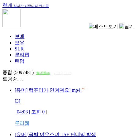
핫게
실시간 커뮤니티 인기글
보배
오유
SLR
루리웹
랜덤
종합 (5097481)
썸네일on
다크모드 on
로딩중. . .
+4
[유머] 컴퓨터가 안켜져요! mp4
[3]
| 04:03 | 조회
0
|
루리웹
[유머] 금발 여우소녀 TSF 판데믹 발생