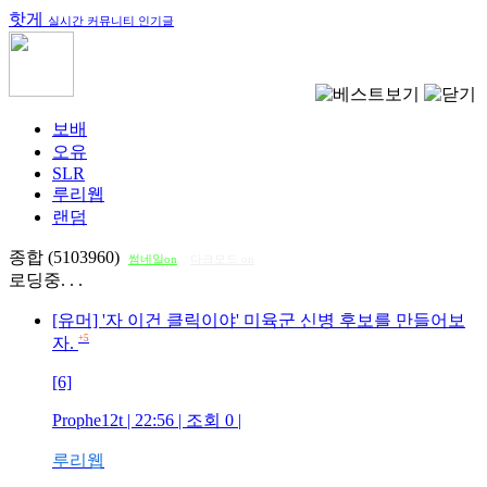
핫게
실시간 커뮤니티 인기글
보배
오유
SLR
루리웹
랜덤
종합 (5103960)
썸네일on
다크모드 on
로딩중. . .
[유머] '자 이건 클릭이야' 미육군 신병 후보를 만들어보
+5
자.
[6]
Prophe12t
| 22:56 | 조회
0
|
루리웹