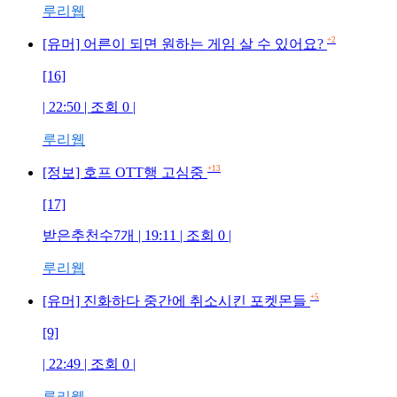
루리웹
+2
[유머] 어른이 되면 원하는 게임 살 수 있어요?
[16]
| 22:50 | 조회
0
|
루리웹
+13
[정보] 호프 OTT행 고심중
[17]
받은추천수7개
| 19:11 | 조회
0
|
루리웹
+5
[유머] 진화하다 중간에 취소시킨 포켓몬들
[9]
| 22:49 | 조회
0
|
루리웹