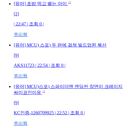
+8
[유머] 초밥 먹고 뱉는 아이
[2]
| 22:47 | 조회
0
|
루리웹
[유머] MCU) 스포) 두 편에 걸쳐 빌드업된 복선
[9]
AKS11723
| 22:54 | 조회
0
|
루리웹
[유머] MCU)스포) 스파이더맨 엔딩씬 장면이 크레이지
+5
싸이코인이유
[9]
KC인증-1260709925
| 22:52 | 조회
0
|
루리웹