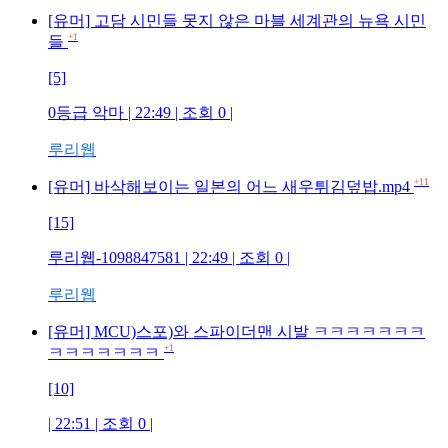
[유머] 고담 시민들 못지 않은 마블 세계관의 뉴욕 시민
+1
들
[5]
0등급 악마
| 22:49 | 조회
0
|
루리웹
+11
[유머] 바삭해보이는 일본의 어느 새우튀김덮밥.mp4
[15]
루리웹-1098847581
| 22:49 | 조회
0
|
루리웹
[유머] MCU)스포)와 스파이더맨 시발 ㅋㅋㅋㅋㅋㅋㅋ
+1
ㅋㅋㅋㅋㅋㅋㅋ
[10]
| 22:51 | 조회
0
|