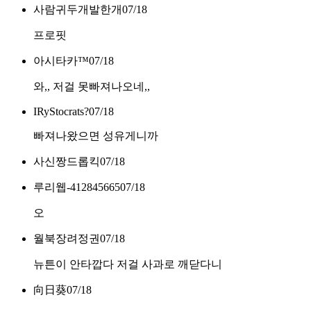
사람귀두개발한개
07/18
프로핏
아시타카™
07/18
와,, 저걸 못빠져나오네,,
IRyStocrats?
07/18
빠져나왔으면 성유게니까
사신짱드롭킥
07/18
루리웹-412845665
07/18
오
월북장려정권
07/18
뉴튼이 안타깝다 저걸 사과로 깨닫다니
向日葵
07/18