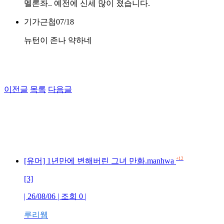
멜론좌.. 예전에 신세 많이 졌습니다.
기가근첩
07/18
뉴턴이 존나 약하네
이전글
목록
다음글
+12
[유머] 1년만에 변해버린 그녀 만화.manhwa
[3]
| 26/08/06 | 조회 0 |
루리웹