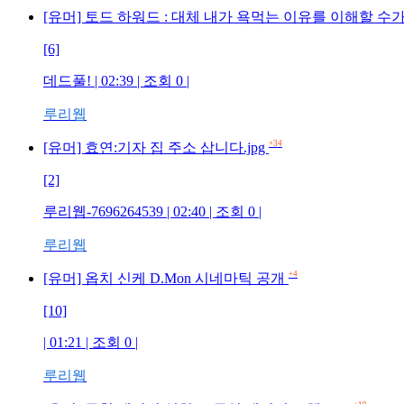
[유머] 토드 하워드 : 대체 내가 욕먹는 이유를 이해할 수가
[6]
데드풀! | 02:39 | 조회 0 |
루리웹
+34
[유머] 효연:기자 집 주소 삽니다.jpg
[2]
루리웹-7696264539 | 02:40 | 조회 0 |
루리웹
+4
[유머] 옵치 신케 D.Mon 시네마틱 공개
[10]
| 01:21 | 조회 0 |
루리웹