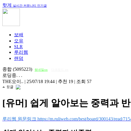
핫게
실시간 커뮤니티 인기글
보배
오유
SLR
루리웹
랜덤
종합 (5095223)
썸네일on
다크모드 on
로딩중. . .
THE오이..
|
25/07/18 19:44
|
추천 19
|
조회 57
[유머] 쉽게 알아보는 중력과 
루리웹 원문링크 https://m.ruliweb.com/best/board/300143/read/715