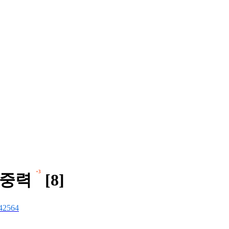
+3
반중력
[8]
42564