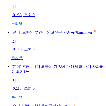
[2]
| 01:38 | 조회
0
|
루리웹
+10
[유머] 오빠의 부인이 되고싶은 사촌동생.manhwa
[5]
| 01:45 | 조회
0
|
루리웹
[유머] 조커 : 내가 괴물이 된 것에 대해서 왜 내가 사과해
+2
야 되지?
[1]
| 02:18 | 조회
0
|
루리웹
+5
[유머] 빅뱅 3인체제로 굳혀졌나보네