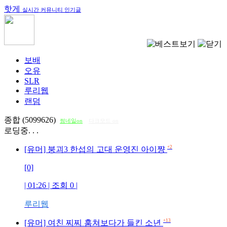
핫게
실시간 커뮤니티 인기글
보배
오유
SLR
루리웹
랜덤
종합 (5099626)
썸네일on
다크모드 on
로딩중. . .
+2
[유머] 붕괴3 한섭의 고대 운영진 아이쨩
[0]
| 01:26 | 조회
0
|
루리웹
+13
[유머] 여친 찌찌 훔쳐보다가 들킨 소년