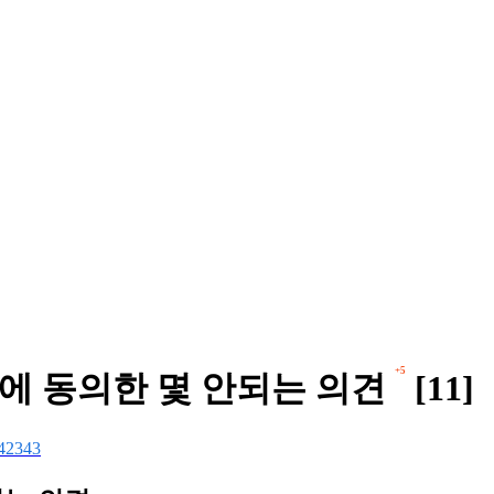
+5
시에 동의한 몇 안되는 의견
[11]
42343