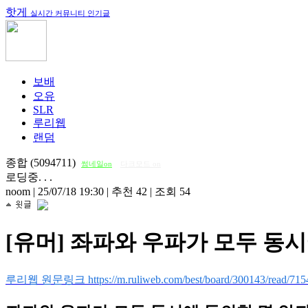
핫게
실시간 커뮤니티 인기글
보배
오유
SLR
루리웹
랜덤
종합 (5094711)
썸네일on
다크모드 on
로딩중. . .
noom
|
25/07/18 19:30
|
추천 42
|
조회 54
[유머] 좌파와 우파가 모두 동
루리웹 원문링크 https://m.ruliweb.com/best/board/300143/read/715