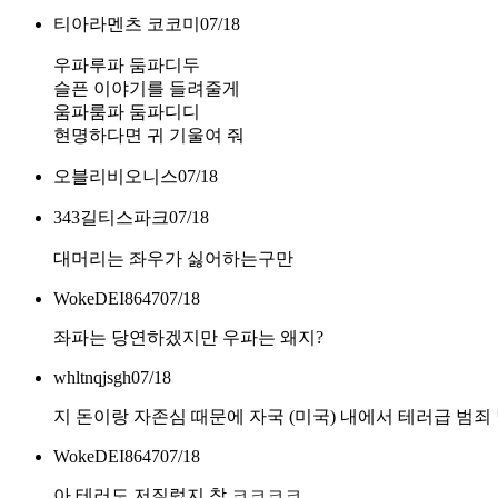
티아라멘츠 코코미
07/18
우파루파 둠파디두
슬픈 이야기를 들려줄게
움파룸파 둠파디디
현명하다면 귀 기울여 줘
오블리비오니스
07/18
343길티스파크
07/18
대머리는 좌우가 싫어하는구만
WokeDEI8647
07/18
좌파는 당연하겠지만 우파는 왜지?
whltnqjsgh
07/18
지 돈이랑 자존심 때문에 자국 (미국) 내에서 테러급 범죄
WokeDEI8647
07/18
아 테러도 저질렀지 참 ㅋㅋㅋㅋ