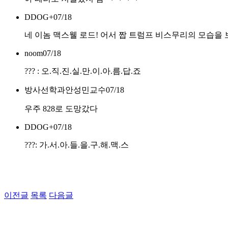
DDOG+
07/18
네 이놈 맥스웰 로드! 어서 짭 트럼프 비스무리의 모습을 
noom
07/18
??? : 오.직.진.실.만.이.아.름.답.죠
방사선학과안성민교수
07/18
우주 828로 도망갔다
DDOG+
07/18
???: 가.서.아.들.을.구.해.맥.스
이전글
목록
다음글