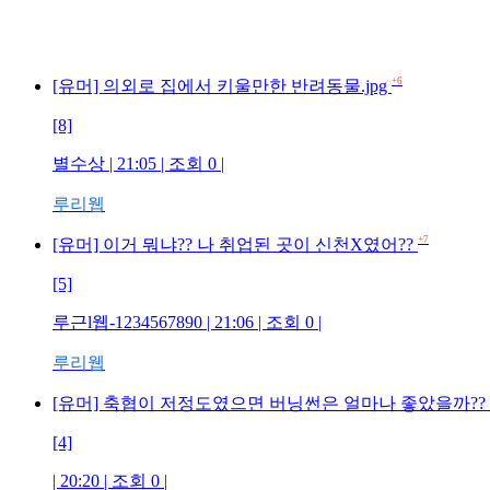
+6
[유머] 의외로 집에서 키울만한 반려동물.jpg
[8]
별수상 | 21:05 | 조회 0 |
루리웹
+7
[유머] 이거 뭐냐?? 나 취업된 곳이 신천X였어??
[5]
루근l웹-1234567890 | 21:06 | 조회 0 |
루리웹
[유머] 축협이 저정도였으면 버닝썬은 얼마나 좋았을까??
[4]
| 20:20 | 조회 0 |