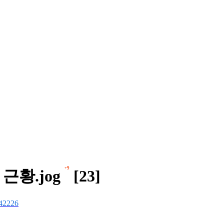
+9
근황.jog
[23]
42226