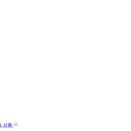
+25
들 상황