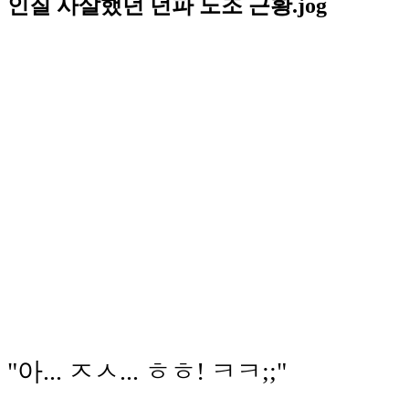
인질 사살했던 던파 노조 근황.jog
"아... ㅈㅅ... ㅎㅎ! ㅋㅋ;;"