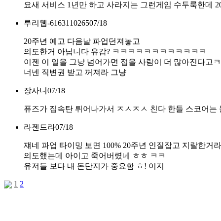
요새 서비스 1년만 하고 사라지는 그런게임 수두룩한데 
루리웹-6163110265
07/18
20주년 예고 다음날 파업던져놓고
의도한거 아닙니다 유감? ㅋㅋㅋㅋㅋㅋㅋㅋㅋㅋㅋㅋ
이젠 이 일을 그냥 넘어가면 접을 사람이 더 많아진다고
너넨 직변권 받고 꺼져라 그냥
장사니
07/18
퓨즈가 집속탄 튀어나가서 ㅈㅅㅈㅅ 친다 한들 스코어는 
라젠드라
07/18
쟤네 파업 타이밍 보면 100% 20주년 인질잡고 지랄한거
의도했는데 아이고 죽어버렸네 ㅎㅎ ㅋㅋ
유저들 보다 내 돈단지가 중요함 ㅎ! 이지
1
2