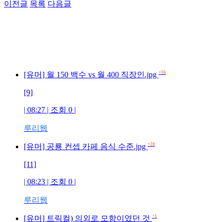
이전글
목록
다음글
+36
[유머] 월 150 백수 vs 월 400 직장인.jpg
[9]
| 08:27 | 조회 0 |
루리웹
+28
[유머] 공룡 컨셉 카페 음식 수준.jpg
[11]
| 08:23 | 조회 0 |
루리웹
+1
[유머] 트릭컬) 의외로 모함이였던 것