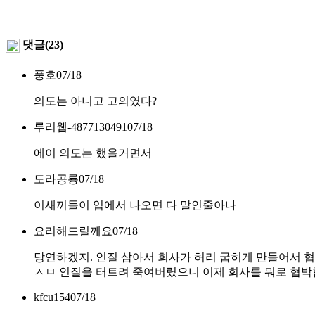
댓글(23)
풍호
07/18
의도는 아니고 고의였다?
루리웹-4877130491
07/18
에이 의도는 했을거면서
도라공룡
07/18
이새끼들이 입에서 나오면 다 말인줄아나
요리해드릴께요
07/18
당연하겠지. 인질 삼아서 회사가 허리 굽히게 만들어서 
ㅅㅂ 인질을 터트려 죽여버렸으니 이제 회사를 뭐로 협박
kfcu154
07/18