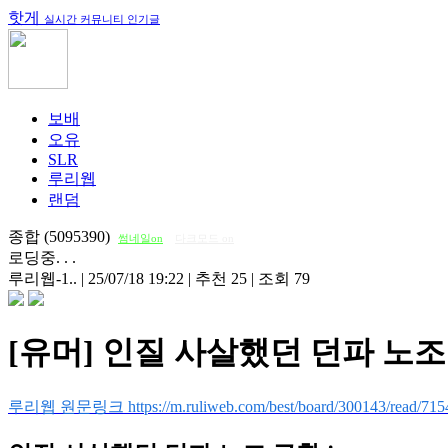
핫게
실시간 커뮤니티 인기글
보배
오유
SLR
루리웹
랜덤
종합 (5095390)
썸네일on
다크모드 on
로딩중. . .
루리웹-1..
|
25/07/18 19:22
|
추천 25
|
조회 79
[유머] 인질 사살했던 던파 노조 
루리웹 원문링크 https://m.ruliweb.com/best/board/300143/read/715