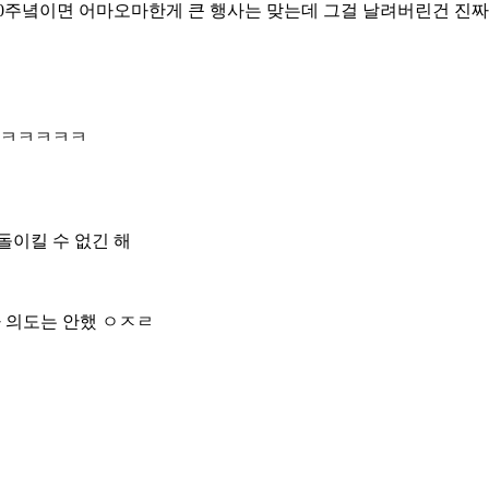
20주녘이면 어마오마한게 큰 행사는 맞는데 그걸 날려버린건 진짜
ㅋㅋㅋㅋㅋㅋ
돌이킬 수 없긴 해
라 의도는 안했 ㅇㅈㄹ