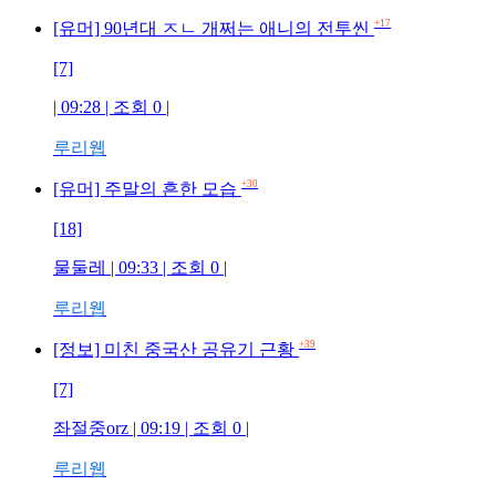
+17
[유머] 90년대 ㅈㄴ 개쩌는 애니의 전투씬
[7]
| 09:28 | 조회
0
|
루리웹
+30
[유머] 주말의 흔한 모습
[18]
물둘레
| 09:33 | 조회
0
|
루리웹
+39
[정보] 미친 중국산 공유기 근황
[7]
좌절중orz
| 09:19 | 조회
0
|
루리웹