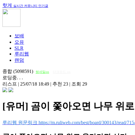
핫게
실시간 커뮤니티 인기글
보배
오유
SLR
루리웹
랜덤
종합 (5098591)
썸네일on
다크모드 on
로딩중. . .
리스프
|
25/07/18 18:49
|
추천 23
|
조회 29
[유머] 곰이 쫓아오면 나무 위
루리웹 원문링크 https://m.ruliweb.com/best/board/300143/read/715