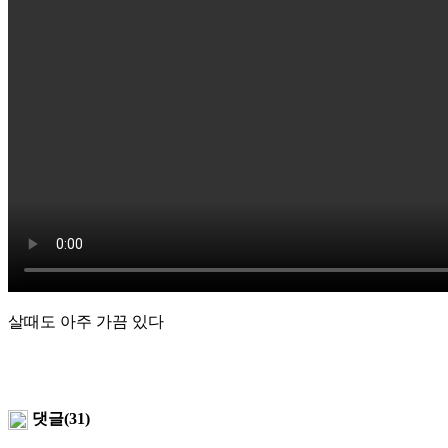
살때도 아주 가끔 있다
댓글(31)