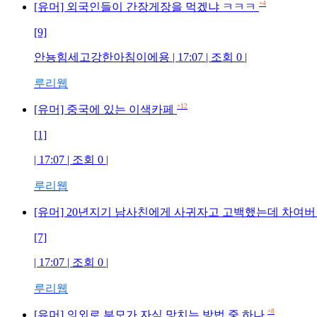
+4
[유머] 외국인들이 간장게장을 먹겠냐 ㅋㅋㅋ
[9]
안뇽힘세고강한아침이에용 | 17:07 | 조회 0 |
루리웹
+12
[유머] 중국에 있는 이색카페
[1]
| 17:07 | 조회 0 |
루리웹
[유머] 20년지기 남사친에게 사귀자고 고백했는데 차여
[7]
| 17:07 | 조회 0 |
루리웹
+8
[유머] 의외로 부모가 자식 망치는 방법 중 하나