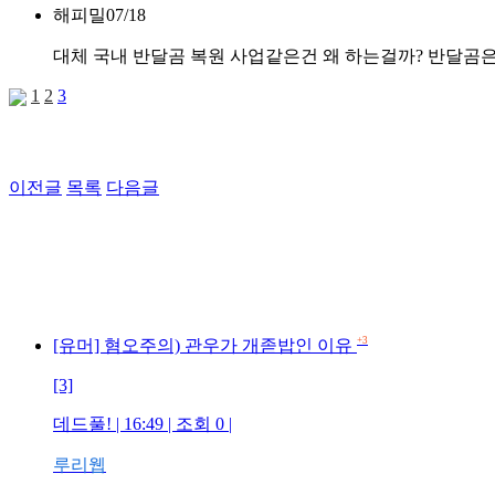
해피밀
07/18
대체 국내 반달곰 복원 사업같은건 왜 하는걸까? 반달곰은
1
2
3
이전글
목록
다음글
+3
[유머] 혐오주의) 관우가 개졷밥인 이유
[3]
데드풀! | 16:49 | 조회 0 |
루리웹