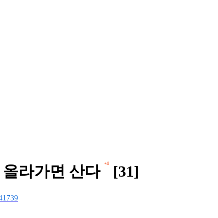
+4
로 올라가면 산다
[31]
41739