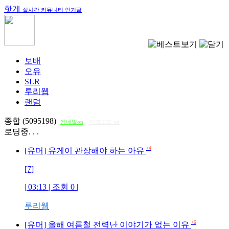
핫게
실시간 커뮤니티 인기글
보배
오유
SLR
루리웹
랜덤
종합 (5095198)
썸네일on
다크모드 on
로딩중. . .
+4
[유머] 유게이 관장해야 하는 아유
[7]
| 03:13 | 조회
0
|
루리웹
+6
[유머] 올해 여름철 전력난 이야기가 없는 이유