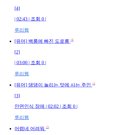
[4]
| 02:43 | 조회
0
|
루리웹
+6
[유머] 백룸에 빠진 도로롱
[2]
| 03:00 | 조회
0
|
루리웹
+5
[유머] 댕댕이 놀리는 맛에 사는 주인
[3]
안면인식 장애
| 02:02 | 조회
0
|
루리웹
+9
어렵네 어려워