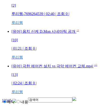
[2]
루리웹-7696264539
| 02:40 | 조회
0
|
루리웹
+3
[유머] 옵치 신케 D.Mon 시네마틱 공개
[10]
| 01:21 | 조회
0
|
루리웹
+13
[유머] 극한 에어컨 설치 vs 극악 에어컨 교체.mp4
[13]
| 02:24 | 조회
0
|
루리웹
1
2
3
4
5
제목
내용