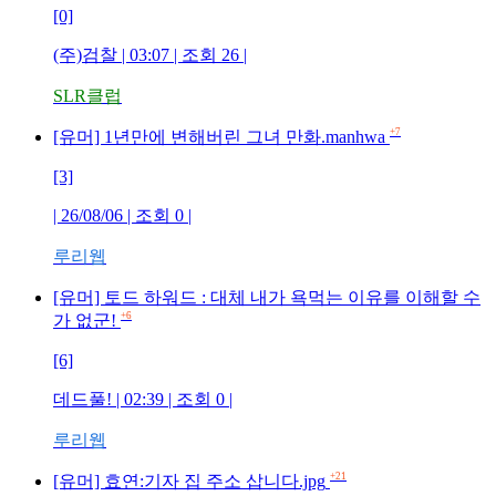
[0]
(주)검찰
| 03:07 | 조회
26
|
SLR클럽
+7
[유머] 1년만에 변해버린 그녀 만화.manhwa
[3]
| 26/08/06 | 조회
0
|
루리웹
[유머] 토드 하워드 : 대체 내가 욕먹는 이유를 이해할 수
+6
가 없군!
[6]
데드풀!
| 02:39 | 조회
0
|
루리웹
+21
[유머] 효연:기자 집 주소 삽니다.jpg