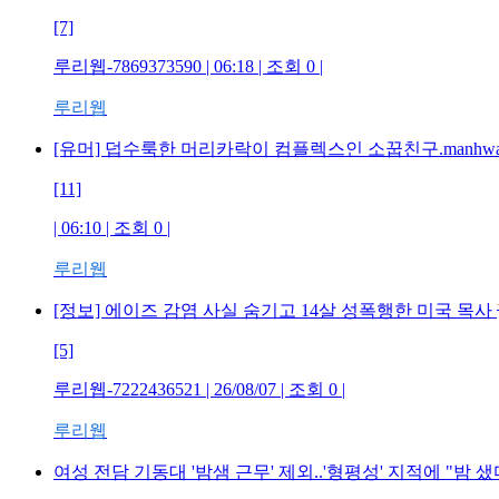
[7]
루리웹-7869373590 | 06:18 | 조회 0 |
루리웹
[유머] 덥수룩한 머리카락이 컴플렉스인 소꿉친구.manhw
[11]
| 06:10 | 조회 0 |
루리웹
[정보] 에이즈 감염 사실 숨기고 14살 성폭행한 미국 목사
[5]
루리웹-7222436521 | 26/08/07 | 조회 0 |
루리웹
여성 전담 기동대 '밤샘 근무' 제외..'형평성' 지적에 "밤