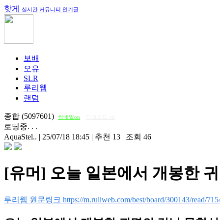
핫게
실시간 커뮤니티 인기글
보배
오유
SLR
루리웹
랜덤
종합 (5097601)
썸네일on
다크모드 on
로딩중. . .
AquaStel..
|
25/07/18 18:45
|
추천 13
|
조회 46
[유머] 오늘 일본에서 개봉한 
루리웹 원문링크 https://m.ruliweb.com/best/board/300143/read/715