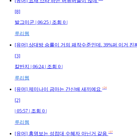
[유머] 요새 스타 하는 버튜버들이 많네
[8]
발그미군 | 06:25 | 조회 0 |
루리웹
[유머] 상대방 승률이 거의 패작수준인데. 39%퍼 이거 진
[3]
칼반지 | 06:24 | 조회 0 |
루리웹
+24
[유머] 제미나이 금마는 간신배 새끼에요
[2]
| 05:57 | 조회 0 |
루리웹
+37
[유머] 홍명보는 성접대 수혜자 아닌거 같음