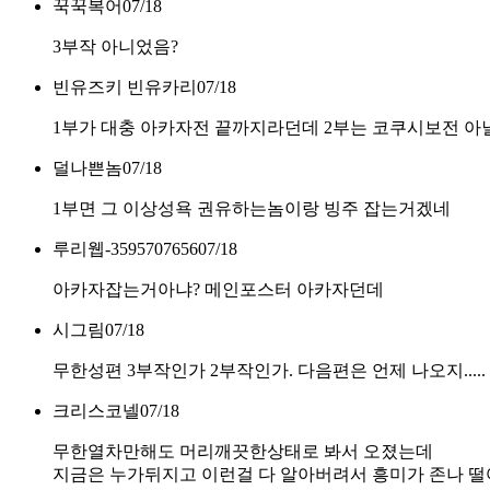
꾹꾹복어
07/18
3부작 아니었음?
빈유즈키 빈유카리
07/18
1부가 대충 아카자전 끝까지라던데 2부는 코쿠시보전 아
덜나쁜놈
07/18
1부면 그 이상성욕 권유하는놈이랑 빙주 잡는거겠네
루리웹-3595707656
07/18
아카자잡는거아냐? 메인포스터 아카자던데
시그림
07/18
무한성편 3부작인가 2부작인가. 다음편은 언제 나오지.....
크리스코넬
07/18
무한열차만해도 머리깨끗한상태로 봐서 오졌는데
지금은 누가뒤지고 이런걸 다 알아버려서 흥미가 존나 떨어