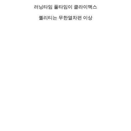
러닝타임 풀타임이 클라이맥스
퀄리티는 무한열차편 이상