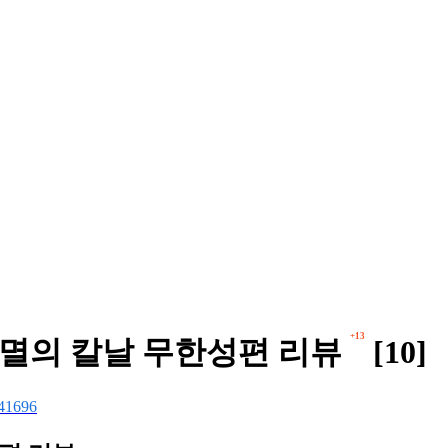
+13
귀멸의 칼날 무한성편 리뷰
[10]
41696