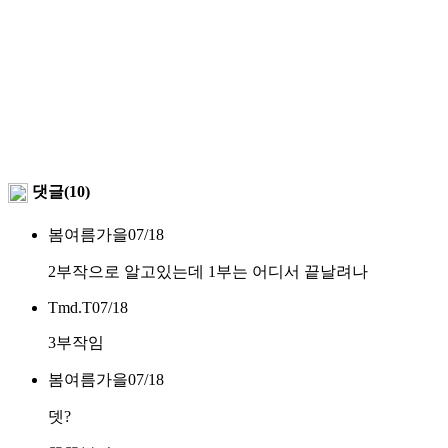
댓글(10)
봄여름가을
07/18
2부작으로 알고있는데 1부는 어디서 끝날려나
Tmd.T
07/18
3부작임
봄여름가을
07/18
뎃?