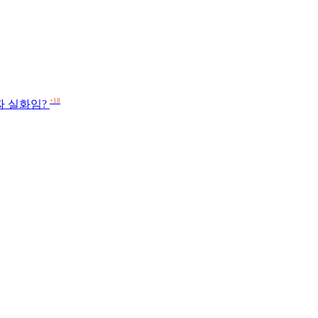
+18
짜 실화임?