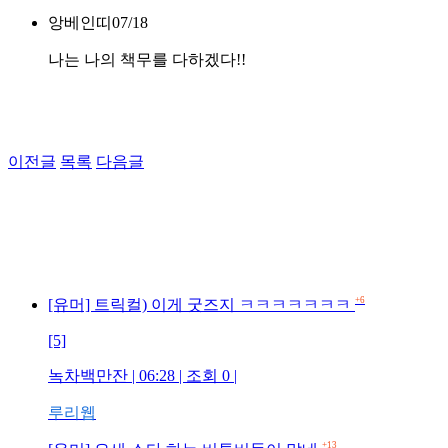
앙베인띠
07/18
나는 나의 책무를 다하겠다!!
이전글
목록
다음글
+6
[유머] 트릭컬) 이게 굿즈지 ㅋㅋㅋㅋㅋㅋㅋ
[5]
녹차백만잔 | 06:28 | 조회 0 |
루리웹
+13