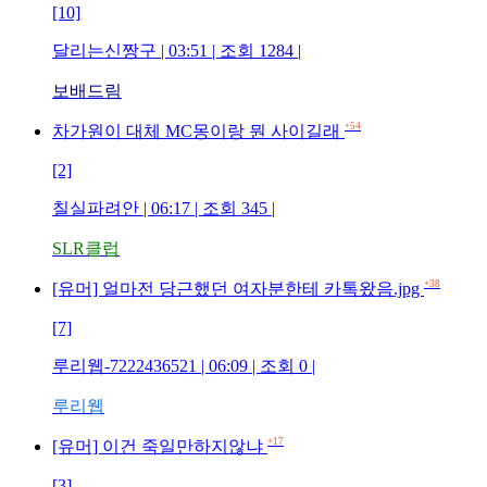
[10]
달리는신짱구 | 03:51 | 조회 1284 |
보배드림
+54
차가원이 대체 MC몽이랑 뭔 사이길래
[2]
칠실파려안 | 06:17 | 조회 345 |
SLR클럽
+38
[유머] 얼마전 당근했던 여자분한테 카톡왔음.jpg
[7]
루리웹-7222436521 | 06:09 | 조회 0 |
루리웹
+17
[유머] 이건 죽일만하지않냐
[3]