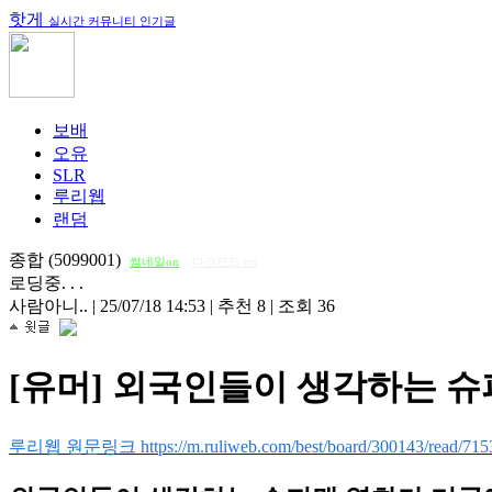
핫게
실시간 커뮤니티 인기글
보배
오유
SLR
루리웹
랜덤
종합 (5099001)
썸네일on
다크모드 on
로딩중. . .
사람아니..
|
25/07/18 14:53
|
추천 8
|
조회 36
[유머] 외국인들이 생각하는 
루리웹 원문링크 https://m.ruliweb.com/best/board/300143/read/715