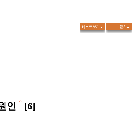
+5
 원인
[6]