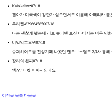
Kaltzkalintz
07/18
캡아가 미국색이 강한가 싶으면서도 이름에 아메리카 붙은
루리웹-8396645850
07/18
나는 괜찮게 봤는데 리브 슈퍼맨 보신 아버지는 너무 만
비밀암호요원
07/18
슈퍼히어로물 전성기때 나왔던 맨오브스틸도 2,3차 통해 
장리의 왼찌
07/18
엥?걍 티켓 비싸서인데요
이전글
목록
다음글