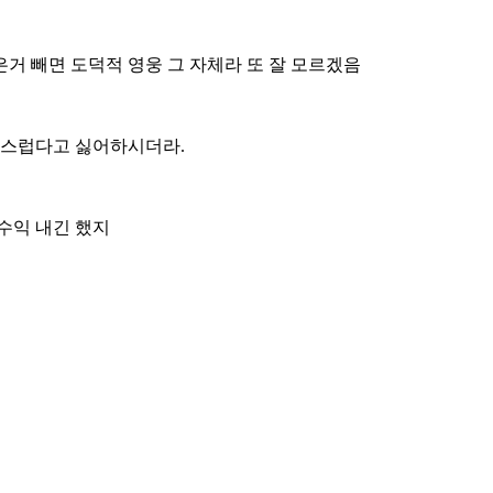
거 빼면 도덕적 영웅 그 자체라 또 잘 모르겠음
화스럽다고 싫어하시더라.
수익 내긴 했지