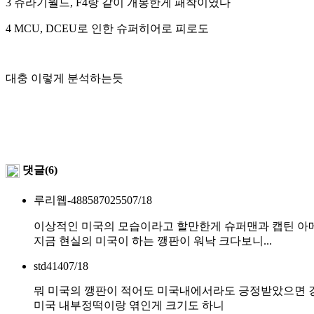
3 쥬라기월드, F4랑 같이 개봉한게 패착이였다
4 MCU, DCEU로 인한 슈퍼히어로 피로도
대충 이렇게 분석하는듯
댓글(6)
루리웹-4885870255
07/18
이상적인 미국의 모습이라고 할만한게 슈퍼맨과 캡틴 
지금 현실의 미국이 하는 깽판이 워낙 크다보니...
std414
07/18
뭐 미국의 깽판이 적어도 미국내에서라도 긍정받았으면 
미국 내부정떡이랑 엮인게 크기도 하니