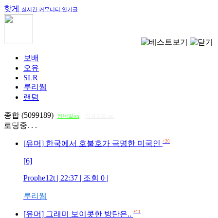
핫게
실시간 커뮤니티 인기글
보배
오유
SLR
루리웹
랜덤
종합 (5099189)
썸네일on
다크모드 on
로딩중. . .
+20
[유머] 한국에서 호불호가 극명한 미국인
[6]
Prophe12t
| 22:37 | 조회
0
|
루리웹
+11
[유머] 그래미 보이콧한 방탄은..