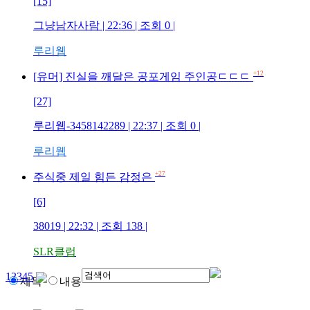
[15]
그냥남자사람
| 22:36 | 조회
0
|
루리웹
+12
[유머] 진실을 깨달은 공포게임 주인공ㄷㄷㄷ
[27]
루리웹-3458142289
| 22:37 | 조회
0
|
루리웹
+27
주식중 제일 힘든 감정은
[6]
38019
| 22:32 | 조회
138
|
SLR클럽
1
2
3
4
5
제목
내용