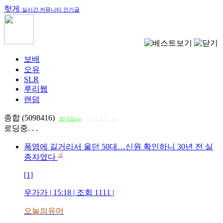
핫게
실시간 커뮤니티 인기글
보배
오유
SLR
루리웹
랜덤
종합 (5098416)
썸네일on
다크모드 on
로딩중. . .
폭염에 길거리서 울던 50대…신원 확인하니 30년 전 실
+8
종자였다
[1]
우가가
| 15:18 | 조회
1111
|
오늘의유머