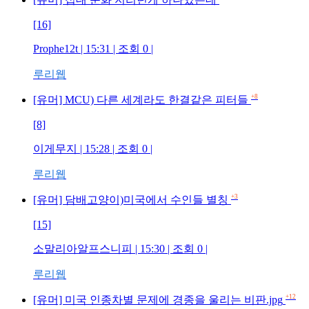
[16]
Prophe12t
| 15:31 | 조회
0
|
루리웹
+8
[유머] MCU) 다른 세계라도 한결같은 피터들
[8]
이게무지
| 15:28 | 조회
0
|
루리웹
+3
[유머] 담배고양이)미국에서 수인들 별칭
[15]
소말리아알프스니피
| 15:30 | 조회
0
|
루리웹
+12
[유머] 미국 인종차별 문제에 경종을 울리는 비판.jpg