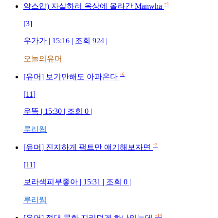
+4
약스압) 자살하러 옥상에 올라간 Manwha
[3]
우가가
| 15:16 | 조회
924
|
오늘의유머
+6
[유머] 보기만해도 아파온다
[11]
우똑
| 15:30 | 조회
0
|
루리웹
+3
[유머] 진지하게 팩트만 얘기해보자면
[11]
보라색피부좋아
| 15:31 | 조회
0
|
루리웹
+14
[유머] 접대 문화 지리던게 하나있는데