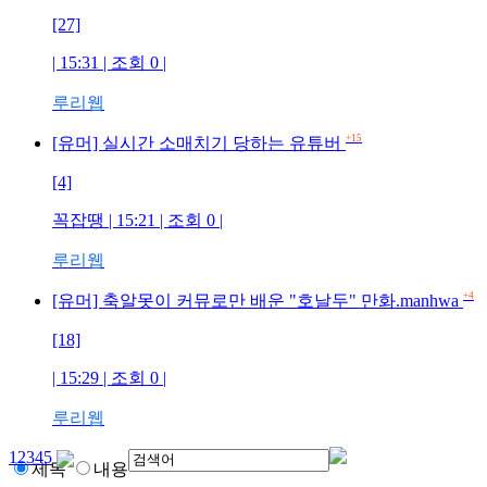
[27]
| 15:31 | 조회
0
|
루리웹
+15
[유머] 실시간 소매치기 당하는 유튜버
[4]
꼭잡땡
| 15:21 | 조회
0
|
루리웹
+4
[유머] 축알못이 커뮤로만 배운 "호날두" 만화.manhwa
[18]
| 15:29 | 조회
0
|
루리웹
1
2
3
4
5
제목
내용