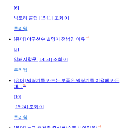
[6]
빅토리 클럽
| 15:11 | 조회
0
|
루리웹
+7
[유머] 야구선수 별명이 전범인 이유
[3]
암퇘지항문
| 14:53 | 조회
0
|
루리웹
[유머] 밀링기를 만드는 부품은 밀링기를 이용해 만든
+6
대...
[10]
| 15:24 | 조회
0
|
루리웹
+9
[유머] 누구 추천좀 주실분(슬픈 사연있음)