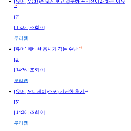
[유머] MCU)존워커 보고 정준하 포지션이라 하는 이유
+2
[7]
| 15:23 | 조회
0
|
루리웹
+4
[유머] 패배한 용사가 겪는 수난
[4]
| 14:36 | 조회
0
|
루리웹
+2
[유머] 오디세이)스포) 간단한 후기
[5]
| 14:38 | 조회
0
|
루리웹