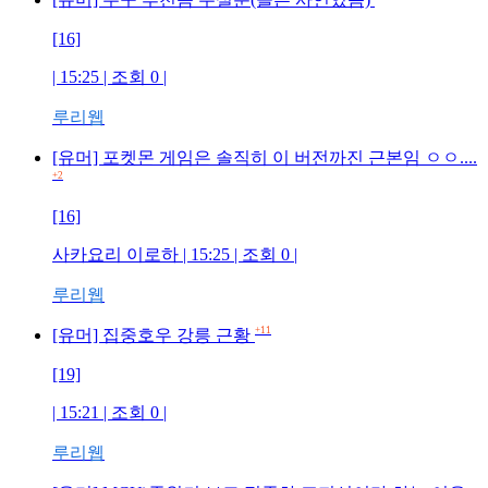
[16]
| 15:25 | 조회
0
|
루리웹
[유머] 포켓몬 게임은 솔직히 이 버전까진 근본임 ㅇㅇ....
+2
[16]
사카요리 이로하
| 15:25 | 조회
0
|
루리웹
+11
[유머] 집중호우 강릉 근황
[19]
| 15:21 | 조회
0
|
루리웹