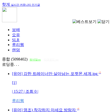
핫게
실시간 커뮤니티 인기글
보배
오유
SLR
루리웹
랜덤
종합 (5098402)
썸네일on
다크모드 on
로딩중. . .
+5
[유머] 강한 트레이너만 살아남는 포켓몬 세계.jpg
[1]
| 15:27 | 조회
0
|
루리웹
+4
[유머] 명조) 착각하지 마세요 방랑자