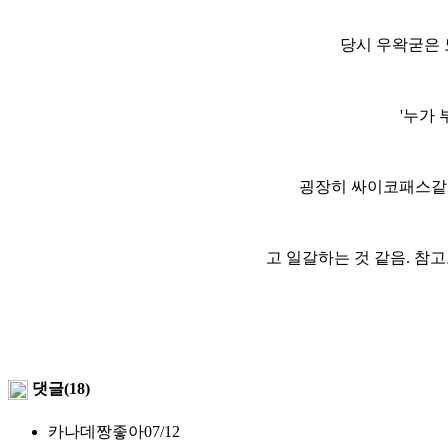
당시 우왁굳은 
'누가
굉장히 싸이코패스같은
고 일갈하는 것 같음. 참
댓글(18)
카나데짱좋아
07/12