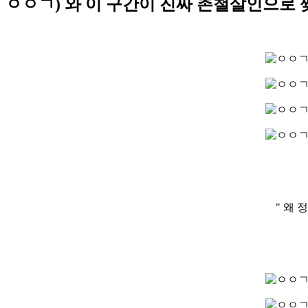
ㅇㅇㄱ) 와 이 구간이 진짜 촌철살인으
" 왜