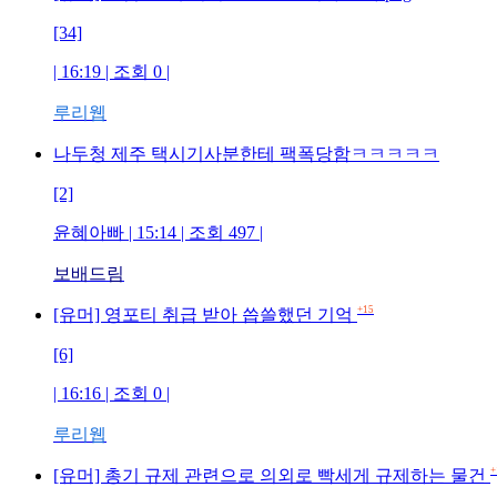
[34]
| 16:19 | 조회 0 |
루리웹
나두청 제주 택시기사분한테 팩폭당함ㅋㅋㅋㅋㅋ
[2]
윤혜아빠 | 15:14 | 조회 497 |
보배드림
+15
[유머] 영포티 취급 받아 씁쓸했던 기억
[6]
| 16:16 | 조회 0 |
루리웹
+
[유머] 총기 규제 관련으로 의외로 빡세게 규제하는 물건