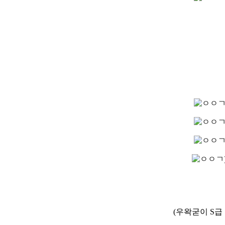
(우왁굳이 S급