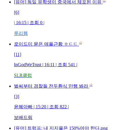
+1
[유머] 독일 유학생이 중국에서 체포된 이유
[6]
| 16:15 | 조회 0 |
루리웹
+2
로이드미 묻은 애플근황 ㅎㄷㄷ
[11]
InGodWeTrust | 16:11 | 조회 541 |
SLR클럽
+2
벌써부터 경찰들 전두환식 만행 봐라
[3]
윤혜아빠 | 15:20 | 조회 822 |
보배드림
[유머] 트럼프: 내 지지율은 150%여야 한다.png