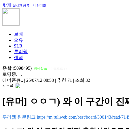
핫게
실시간 커뮤니티 인기글
보배
오유
SLR
루리웹
랜덤
종합 (5098495)
썸네일on
다크모드 on
로딩중. . .
에너존큐..
|
25/07/12 08:58
|
추천 71
|
조회 32
[유머] ㅇㅇㄱ) 와 이 구간
루리웹 원문링크 https://m.ruliweb.com/best/board/300143/read/714