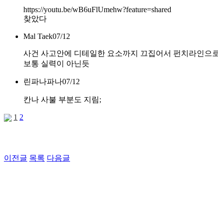
https://youtu.be/wB6uFlUmehw?feature=shared
찾았다
Mal Taek
07/12
사건 사고안에 디테일한 요소까지 끄집어서 펀치라인으
보통 실력이 아닌듯
린파나파나
07/12
칸나 사불 부분도 지림;
1
2
이전글
목록
다음글