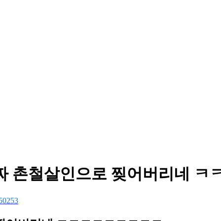
이 진짜 촌철살인으로 찢어버리네 
50253