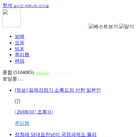
핫게
실시간 커뮤니티 인기글
보배
오유
SLR
루리웹
랜덤
종합 (5104085)
썸네일on
다크모드 on
로딩중. . .
[정보] 일제강점기 소록도의 선한 일본인
[7]
| 26/08/10 | 조회
0
|
루리웹
정청래 당대표란넘이 국정과제도 몰라