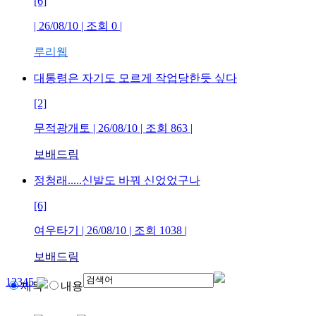
[6]
| 26/08/10 | 조회
0
|
루리웹
대통령은 자기도 모르게 작업당한듯 싶다
[2]
무적광개토
| 26/08/10 | 조회
863
|
보배드림
정청래.....신발도 바꿔 신었었구나
[6]
여우타기
| 26/08/10 | 조회
1038
|
보배드림
1
2
3
4
5
제목
내용