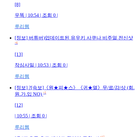
[8]
우똑
| 10:54 | 조회
0
|
루리웹
[정보] 버튜버)업데이트된 유우키 사쿠나 비주얼 전신샷
+6
[13]
작심사밀
| 10:53 | 조회
0
|
루리웹
[정보] ?[속보]《원★피★스》《귀★멸》무/료/감/상 (회.
+1
원.가.입 NO)
[12]
| 10:55 | 조회
0
|
루리웹