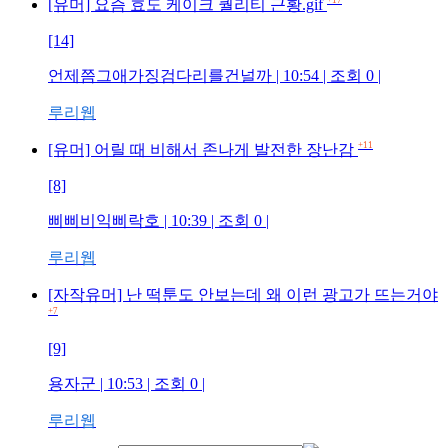
+17
[유머] 요즘 효도 케이크 퀄리티 근황.gif
[14]
언제쯤그애가징검다리를건널까
| 10:54 | 조회
0
|
루리웹
+11
[유머] 어릴 때 비해서 존나게 발전한 장난감
[8]
삐삐비익삐락호
| 10:39 | 조회
0
|
루리웹
[자작유머] 난 떡툰도 안보는데 왜 이런 광고가 뜨는거야
+7
[9]
용자군
| 10:53 | 조회
0
|
루리웹