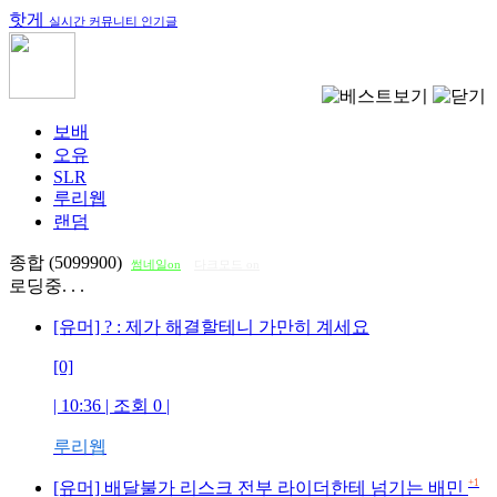
핫게
실시간 커뮤니티 인기글
보배
오유
SLR
루리웹
랜덤
종합 (5099900)
썸네일on
다크모드 on
로딩중. . .
[유머] ? : 제가 해결할테니 가만히 계세요
[0]
| 10:36 | 조회
0
|
루리웹
+1
[유머] 배달불가 리스크 전부 라이더한테 넘기는 배민