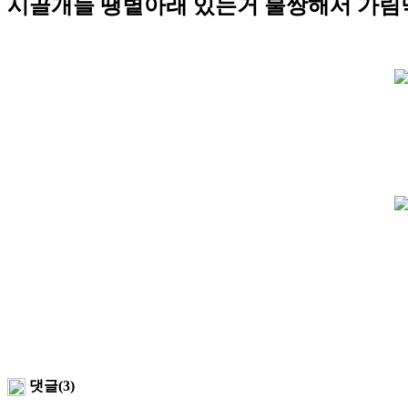
시골개들 땡볕아래 있는거 불쌍해서 가림
댓글(3)