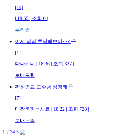
[14]
| 18:55 | 조회 0 |
루리웹
+28
이제 점점 투명해보이죠?
[1]
다나위너 | 18:36 | 조회 327 |
보배드림
+29
짜장면교 교주님 정청래
[7]
매짠북까능채쿄 | 18:22 | 조회 728 |
보배드림
1
2
3
4
5