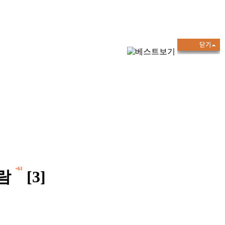
+61
람
[3]