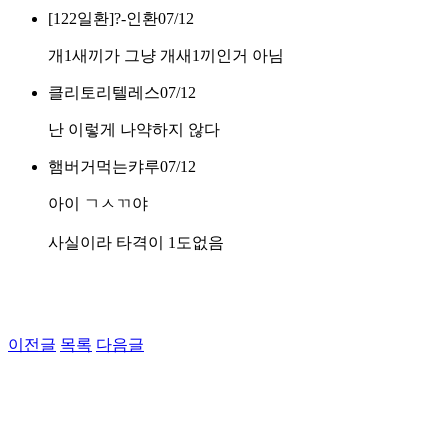
[122일환]?-인환
07/12
개1새끼가 그냥 개새1끼인거 아님
클리토리텔레스
07/12
난 이렇게 나약하지 않다
햄버거먹는캬루
07/12
아이 ㄱㅅㄲ야
사실이라 타격이 1도없음
이전글
목록
다음글