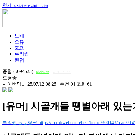
핫게
실시간 커뮤니티 인기글
보배
오유
SLR
루리웹
랜덤
종합 (5094523)
썸네일on
다크모드 on
로딩중. . .
사이버렉..
|
25/07/12 08:25
|
추천 9
|
조회 61
[유머] 시골개들 땡볕아래 있
루리웹 원문링크 https://m.ruliweb.com/best/board/300143/read/714