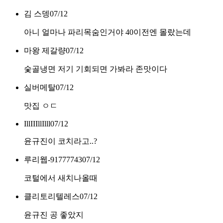
김 스뎅
07/12
아니 얼마나 파리목숨인거야 40이전엔 몰랐는데
마왕 제갈량
07/12
숯골냉면 저기 기회되면 가봐라 존맛이다
실버메탈
07/12
맛집 ㅇㄷ
IllIIIllIlll
07/12
윤규진이 코치라고..?
루리웹-91777743
07/12
코털에서 새치나올때
클리토리텔레스
07/12
윤규진 공 좋았지