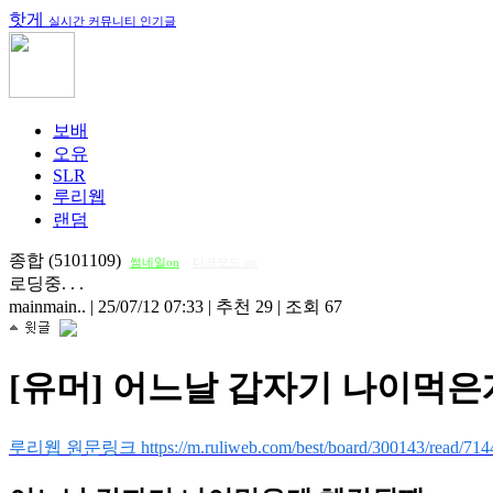
핫게
실시간 커뮤니티 인기글
보배
오유
SLR
루리웹
랜덤
종합 (5101109)
썸네일on
다크모드 on
로딩중. . .
mainmain..
|
25/07/12 07:33
|
추천 29
|
조회 67
[유머] 어느날 갑자기 나이먹
루리웹 원문링크 https://m.ruliweb.com/best/board/300143/read/714