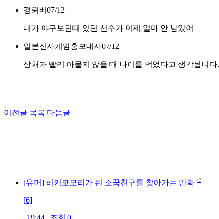
경뢰베
07/12
내가 야구보던때 있던 선수가 이제 얼마 안 남았어
일본신사게임홍보대사
07/12
상처가 빨리 아물지 않을 때 나이를 먹었다고 생각됩니다.
이전글
목록
다음글
+7
[유머] 히키코모리가 된 소꿉친구를 찾아가는 만화
[6]
| 19:44 | 조회 0 |