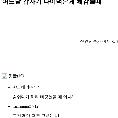
어느날 갑자기 나이먹은게 체감될때
신인선수가 이제 갓
댓글(10)
야근해라
07/12
숨쉬다가 허리 삐끗했을 때 아냐?
mainmain
07/12
그건 20대 때도 그랬는걸!