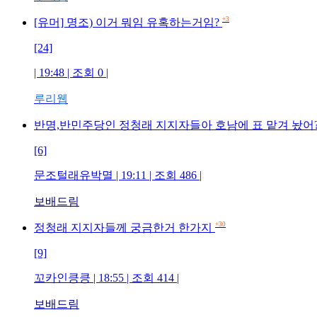
+3
[유머] 명조) 이거 뭐임 유혹하는거임?
[24]
| 19:48 | 조회 0 |
루리웹
반명,반민주당인 정청래 지지자들아 호남에 표 맡겨 놨어
[6]
문조털래유박멸 | 19:11 | 조회 486 |
보배드림
+30
정청래 지지자들께 궁금한거 한가지
[9]
꼬카인킁킁 | 18:55 | 조회 414 |
보배드림