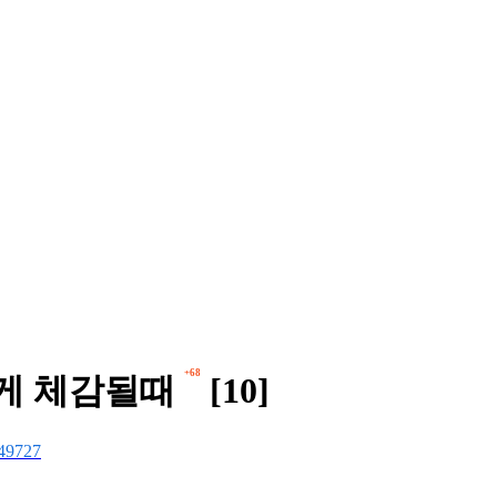
+68
은게 체감될때
[10]
49727