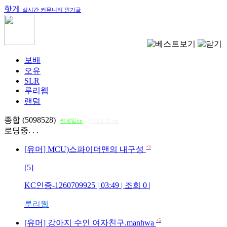
핫게
실시간 커뮤니티 인기글
보배
오유
SLR
루리웹
랜덤
종합 (5098528)
썸네일on
다크모드 on
로딩중. . .
+3
[유머] MCU)스파이더맨의 내구성
[5]
KC인증-1260709925
| 03:49 | 조회
0
|
루리웹
+5
[유머] 강아지 수인 여자친구.manhwa