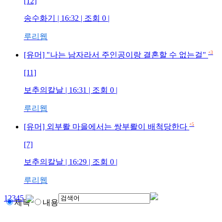
[12]
송수화기
| 16:32 | 조회
0
|
루리웹
+3
[유머] "나는 남자라서 주인공이랑 결혼할 수 없는걸"
[11]
보추의칼날
| 16:31 | 조회
0
|
루리웹
+5
[유머] 외부뢀 마을에서는 쌍부뢀이 배척당한다
[7]
보추의칼날
| 16:29 | 조회
0
|
루리웹
1
2
3
4
5
제목
내용