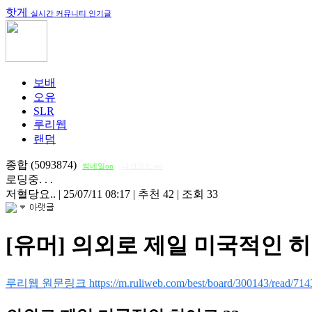
핫게
실시간 커뮤니티 인기글
보배
오유
SLR
루리웹
랜덤
종합 (5093874)
썸네일on
다크모드 on
로딩중. . .
저혈당요..
|
25/07/11 08:17
|
추천 42
|
조회 33
[유머] 의외로 제일 미국적인 히
루리웹 원문링크 https://m.ruliweb.com/best/board/300143/read/714