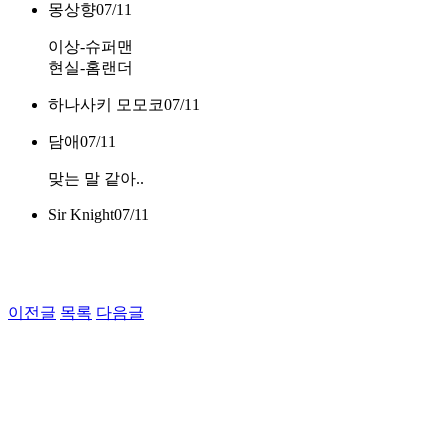
몽상향
07/11
이상-슈퍼맨
현실-홈랜더
하나사키 모모코
07/11
담애
07/11
맞는 말 같아..
Sir Knight
07/11
이전글
목록
다음글