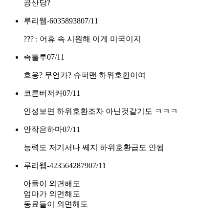
공산당?
루리웹-60358938
07/11
??? : 어휴 속 시원해 이게 미국이지
촉툴루
07/11
흐응? 무언가? 슈퍼맨 하위호환이여
코른버저커
07/11
인성보면 하위호환조차 아닌것같기도 ㅋㅋㅋ
안작은하마
07/11
능력도 저기서나 쎄지 하위호환급도 안됨
루리웹-4235642879
07/11
아들이 외면해도
엄마가 외면해도
동료들이 외면해도