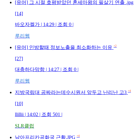
[유머] 그 시절 호평받았던 혼세마왕의 필살기 연출 .jpg
[14]
바오자켈가 | 14:29 | 조회 0 |
루리웹
+2
[유머] 인방할때 정보노출을 최소화하는 이유
[27]
대충하다망함 | 14:27 | 조회 0 |
루리웹
+4
지방국립대 공짜라는데수시원서 앞두고 난리난 고3
[10]
llillii | 14:02 | 조회 501 |
SLR클럽
+4
남아프리카공화국 근황.JPG