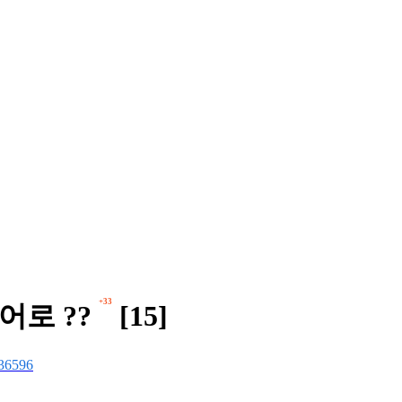
+33
어로 ??
[15]
36596