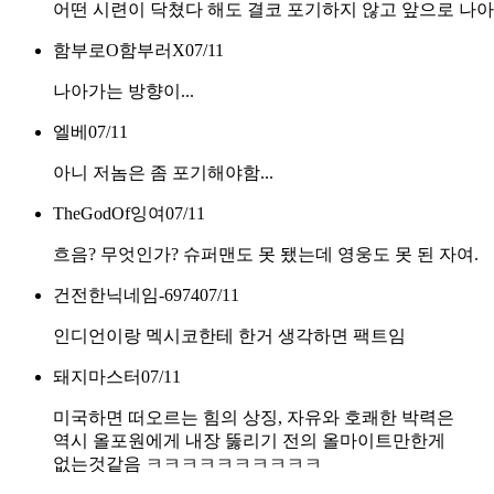
어떤 시련이 닥쳤다 해도 결코 포기하지 않고 앞으로 나
함부로O함부러X
07/11
나아가는 방향이...
엘베
07/11
아니 저놈은 좀 포기해야함...
TheGodOf잉여
07/11
흐음? 무엇인가? 슈퍼맨도 못 됐는데 영웅도 못 된 자여.
건전한닉네임-6974
07/11
인디언이랑 멕시코한테 한거 생각하면 팩트임
돼지마스터
07/11
미국하면 떠오르는 힘의 상징, 자유와 호쾌한 박력은
역시 올포원에게 내장 뚫리기 전의 올마이트만한게
없는것같음 ㅋㅋㅋㅋㅋㅋㅋㅋㅋㅋ