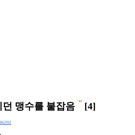
+69
롭히던 맹수를 붙잡음
[4]
36292