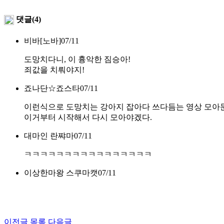
댓글(4)
비바[노바]
07/11
도망치다니, 이 흉악한 짐승아!
죄값을 치뤄야지!
죠나단☆죠스타
07/11
이런식으로 도망치는 강아지 잡아다 쓰다듬는 영상 모아둔
이거부터 시작해서 다시 모아야겠다.
대마인 란쨔마
07/11
ㅋㅋㅋㅋㅋㅋㅋㅋㅋㅋㅋㅋㅋㅋㅋㅋ
이상한마왕 스쿠마캣
07/11
이전글
목록
다음글