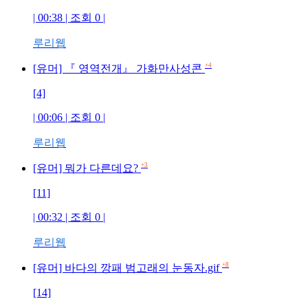
| 00:38 | 조회 0 |
루리웹
+4
[유머] 『 영역전개』 가화만사성콘
[4]
| 00:06 | 조회 0 |
루리웹
+3
[유머] 뭐가 다른데요?
[11]
| 00:32 | 조회 0 |
루리웹
+8
[유머] 바다의 깡패 범고래의 눈동자.gif
[14]