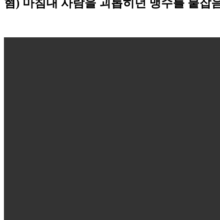
혐) 마침내 사람을 괴롭히던 맹수를 붙잡