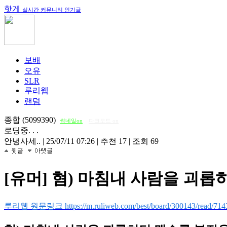
핫게
실시간 커뮤니티 인기글
보배
오유
SLR
루리웹
랜덤
종합 (5099390)
썸네일on
다크모드 on
로딩중. . .
안녕사세..
|
25/07/11 07:26
|
추천 17
|
조회 69
[유머] 혐) 마침내 사람을 괴
루리웹 원문링크 https://m.ruliweb.com/best/board/300143/read/714