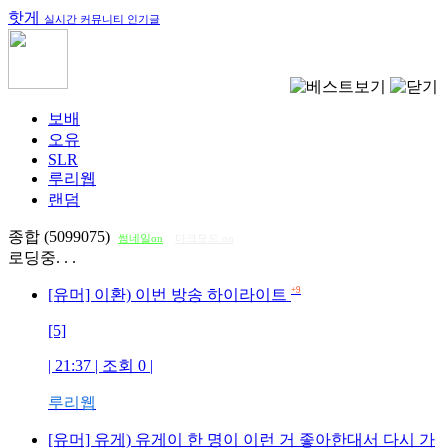
핫게
실시간 커뮤니티 인기글
보배
오유
SLR
루리웹
랜덤
종합 (5099075)
썸네일on
다크모드 on
로딩중. . .
+9
[유머] 이환) 이번 방송 하이라이트
[5]
| 21:37 | 조회
0
|
루리웹
[유머] 유게) 유게이 한 명이 이런 거 좋아한대서 다시 가