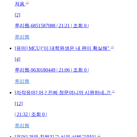
+5
져옴
[2]
루리웹-6851587088
| 21:21 | 조회
0
|
루리웹
+3
[유머] MCU)"이 대학원생은 내 팬이 확실해"
[4]
루리웹-9630180449
| 21:06 | 조회
0
|
루리웹
+1
[자작유머] 어,? 진짜 창문여니까 시원하네..?!
[12]
| 21:32 | 조회
0
|
루리웹
+2
[유머] 개와 친해지고 싶은 서벌고양이