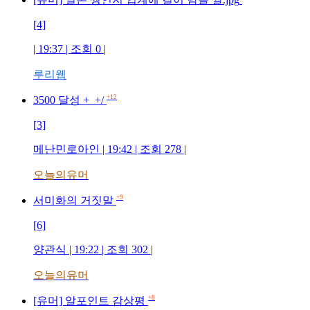
[4]
| 19:37 | 조회
0
|
루리웹
+12
3500 달성 +_+/
[3]
메난민로아인
| 19:42 | 조회
278
|
오늘의유머
+9
서미화의 거짓말
[6]
양관식
| 19:22 | 조회
302
|
오늘의유머
+8
[유머] 알포인트 감상평