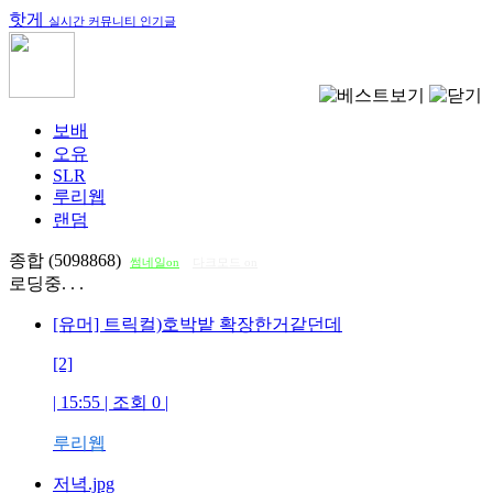
핫게
실시간 커뮤니티 인기글
보배
오유
SLR
루리웹
랜덤
종합 (5098868)
썸네일on
다크모드 on
로딩중. . .
[유머] 트릭컬)호박밭 확장한거같던데
[2]
| 15:55 | 조회
0
|
루리웹
저녁.jpg