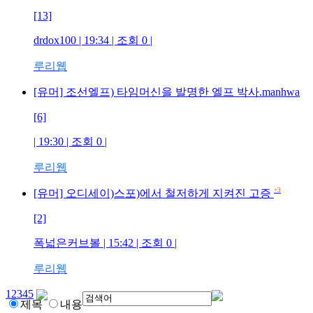
[13]
drdox100
| 19:34 | 조회
0
|
루리웹
[유머] 조선엘프) 타임머신을 발명한 엘프 박사.manhwa
[6]
| 19:30 | 조회
0
|
루리웹
+3
[유머] 오디세이)스포)에서 철저하게 지켜진 고증
[2]
폭넓은커브볼
| 15:42 | 조회
0
|
루리웹
1
2
3
4
5
제목
내용