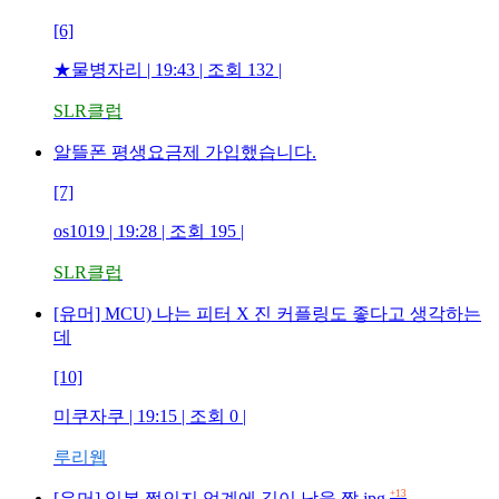
[6]
★물병자리
| 19:43 | 조회
132
|
SLR클럽
알뜰폰 평생요금제 가입했습니다.
[7]
os1019
| 19:28 | 조회
195
|
SLR클럽
[유머] MCU) 나는 피터 X 진 커플링도 좋다고 생각하는
데
[10]
미쿠자쿠
| 19:15 | 조회
0
|
루리웹
+13
[유머] 일본 쩡인지 업계에 길이 남을 짤.jpg