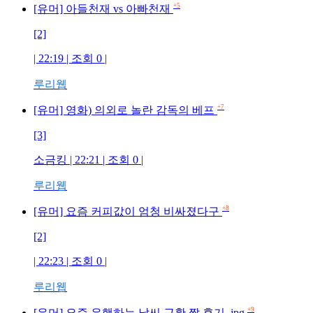
+5
[유머] 아들천재 vs 아빠천재
[2]
| 22:19 | 조회
0
|
루리웹
+7
[유머] 영화) 의외로 놀란 감독의 베프
[3]
소금킹
| 22:21 | 조회
0
|
루리웹
+8
[유머] 요즘 커피값이 엄청 비싸졌다구
[2]
| 22:23 | 조회
0
|
루리웹
+9
[유머] 요즘 유행하는 날씨 근황 짤 후기 .jpg