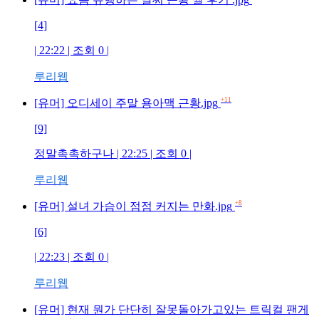
[4]
| 22:22 | 조회
0
|
루리웹
+11
[유머] 오디세이 주말 용아맥 근황.jpg
[9]
정말촉촉하구나
| 22:25 | 조회
0
|
루리웹
+8
[유머] 설녀 가슴이 점점 커지는 만화.jpg
[6]
| 22:23 | 조회
0
|
루리웹
[유머] 현재 뭔가 단단히 잘못돌아가고있는 트릭컬 팬게