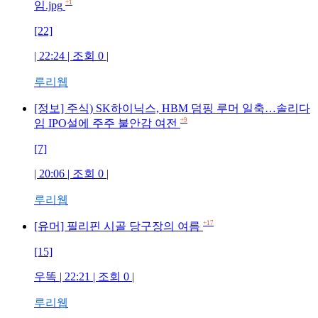
+1
임.jpg
[22]
| 22:24 | 조회
0
|
루리웹
[정보] 주식) SK하이닉스, HBM 덤핑 루머 일축…솔리다
+9
임 IPO설에 주주 불안감 여전
[7]
| 20:06 | 조회
0
|
루리웹
+17
[유머] 필리핀 시골 당구장의 여름
[15]
우똑
| 22:21 | 조회
0
|
루리웹