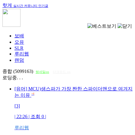
핫게
실시간 커뮤니티 인기글
보배
오유
SLR
루리웹
랜덤
종합 (5099163)
썸네일on
다크모드 on
로딩중. . .
[유머] MCU)샘스파가 가장 짠한 스파이더맨으로 여겨지
+4
는 이유
[3]
| 22:26 | 조회
0
|
루리웹