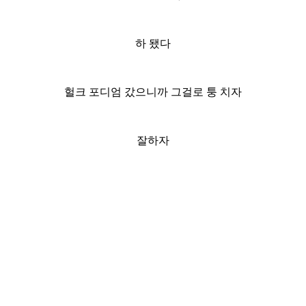
하 됐다
헐크 포디엄 갔으니까 그걸로 퉁 치자
잘하자