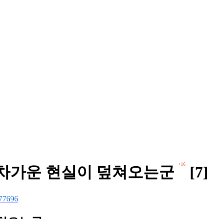
+16
니 차가운 현실이 덮쳐오는군
[7]
77696