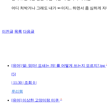
어디 처박거나 그래도 내가 ㅄ이지... 하면서 좀 심하게
이전글
목록
다음글
+
[유머] 딸: 엄마! 요새는 꺄! 를 어떻게 쓰는지 모르지?.jpg
[5]
| 11:30 | 조회 0 |
루리웹
+1
[유머] 이상한 고양이랑 미쿠