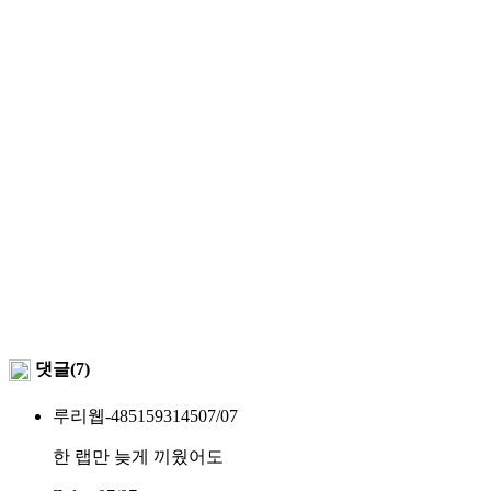
댓글(7)
루리웹-4851593145
07/07
한 랩만 늦게 끼웠어도