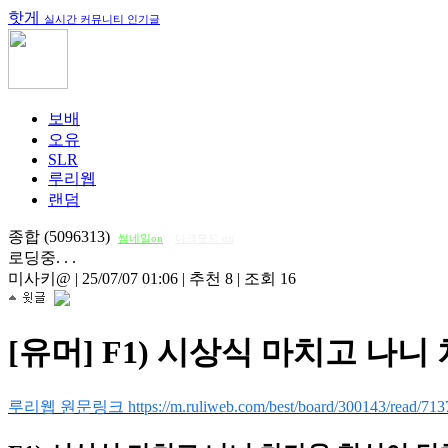
핫게
실시간 커뮤니티 인기글
보배
오유
SLR
루리웹
랜덤
종합 (5096313)
썸네일on
다크모드 on
로딩중. . .
미사키@
|
25/07/07 01:06
|
추천 8
|
조회 16
[유머] F1) 시상식 마치고 나
루리웹 원문링크 https://m.ruliweb.com/best/board/300143/read/713