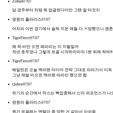
Zoltan
07/07
담 경주부터 차량 뭐 업글된다더만 그땐 잘 타것지
영원의 폴라리스
07/07
어차피 이번 경기에서 슬릭 끼운 애들 다 ㅈ망했으니 괜춘
TigerFierce
07/07
왜 꼭 비만 오면 페라리는 이 지랄일까
작년 호주였나 그렇게 르끌 시작하자마자 1분 뒤에 쳐박히더
TigerFierce
07/07
해밀턴은 오늘 맥라렌 타이어 전략 그대로 따라가서 이득
그냥 제발 비오면 맥라렌 따라만 했으면 함
Qubee
07/07
위기의 순간에서 막스는 빡집중해서 신의 퍼포먼스가 나
영원의 폴라리스
07/07
뭔가 르끌레는 멘탈이 좀 약한 거 같아서 아쉬움