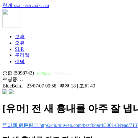
핫게
실시간 커뮤니티 인기글
보배
오유
SLR
루리웹
랜덤
종합 (5098743)
썸네일on
다크모드 on
로딩중. . .
BlueBein..
|
25/07/07 00:58
|
추천 18
|
조회 49
[유머] 전 새 흉내를 아주 잘 냅
루리웹 원문링크 https://m.ruliweb.com/best/board/300143/read/713