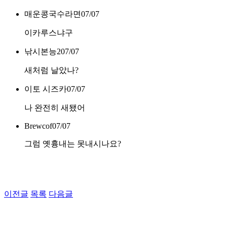
매운콩국수라면
07/07
이카루스냐구
낚시본능2
07/07
새처럼 날았나?
이토 시즈카
07/07
나 완전히 새됐어
Brewcof
07/07
그럼 옛흉내는 못내시나요?
이전글
목록
다음글