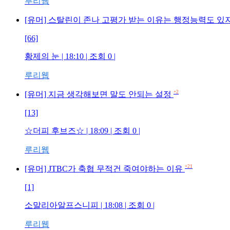
루리웹
[유머] 스탈린이 존나 고평가 받는 이유는 행정능력도 있지만
[66]
황제의 눈 | 18:10 | 조회 0 |
루리웹
+2
[유머] 지금 생각해보면 말도 안되는 설정
[13]
☆더피 후브즈☆ | 18:09 | 조회 0 |
루리웹
+21
[유머] JTBC가 축협 무적건 죽여야하는 이유
[1]
소말리아알프스니피 | 18:08 | 조회 0 |
루리웹