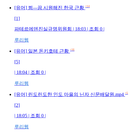
+14
[유머] 쬐---끔 시원해진 한국 근황
[1]
파테르에덴진실규명위원회 | 18:03 | 조회 0 |
루리웹
+16
[유머] 일본 돈키호테 근황
[5]
| 18:04 | 조회 0 |
루리웹
+5
[유머] 린도린도한 인도 마을의 닌자 신문배달원.mp4
[2]
| 18:05 | 조회 0 |
루리웹