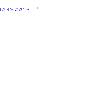
+4
 제일 큰건 역시....