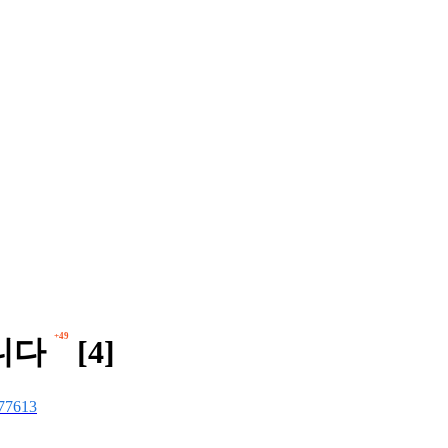
+49
니다
[4]
77613