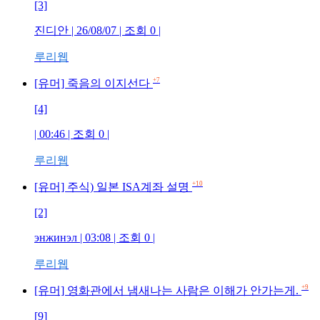
[3]
진디안 | 26/08/07 | 조회 0 |
루리웹
+7
[유머] 죽음의 이지선다
[4]
| 00:46 | 조회 0 |
루리웹
+10
[유머] 주식) 일본 ISA계좌 설명
[2]
энжинэл | 03:08 | 조회 0 |
루리웹
+9
[유머] 영화관에서 냄새나는 사람은 이해가 안가는게.
[9]