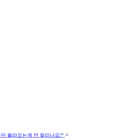
+1
글만 올라오는게 안 질리나요?"