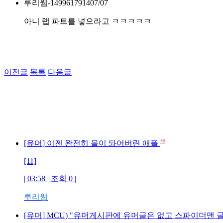
루리웹-1499617914
07/07
아니 랩 파트를 넣으라고 ㅋㅋㅋㅋㅋ
이전글
목록
다음글
+6
[유머] 이젠 완전히 을이 돠어버린 애플
[11]
| 03:58 | 조회 0 |
루리웹
[유머] MCU) "유머게시판에 유머글은 없고 스파이더맨 