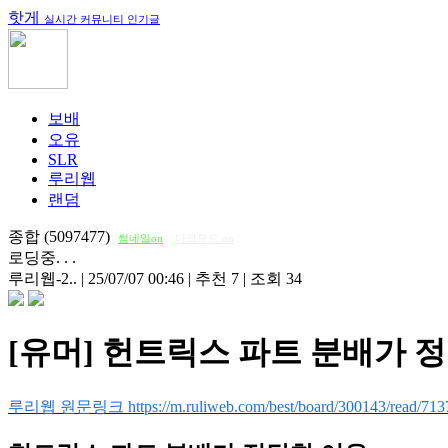
핫게
실시간 커뮤니티 인기글
보배
오유
SLR
루리웹
랜덤
종합 (5097477)
썸네일on
다크모드 on
로딩중. . .
루리웹-2..
|
25/07/07 00:46
|
추천 7
|
조회 34
[유머] 헌트릭스 파트 분배가 
루리웹 원문링크 https://m.ruliweb.com/best/board/300143/read/713