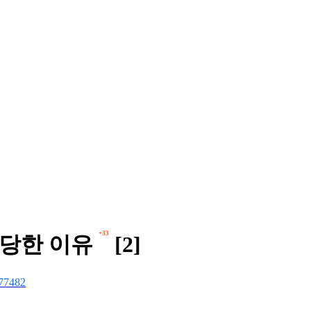
+33
정당한 이유
[2]
77482