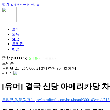
핫게
실시간 커뮤니티 인기글
보배
오유
SLR
루리웹
랜덤
종합 (5099375)
썸네일on
다크모드 on
로딩중. . .
루리웹-2..
|
25/07/06 21:37
|
추천 39
|
조회 74
[유머] 결국 신당 아메리카당 
루리웹 원문링크 https://m.ruliweb.com/best/board/300143/read/713