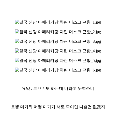
요약 : 트ㅂㅅ도 하는데 나라고 못할쏘냐
트뽕 마가와 머뽕 마가가 서로 죽이면 나쁠건 없겠지