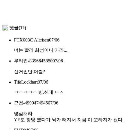
댓글(12)
PTX003C Alteisen
07/06
너는 빨리 화성이나 가라.....
루리웹-8396645850
07/06
선거인단 어쩔?
TifaLockhart
07/06
ㅋㅋㅋㅋㅋ 병.신대 ㅂㅅ
근첩-4999474945
07/06
명심해라
YE도 창당 했다가 뇌가 터져서 지금 이 꼬라지가 됐다..