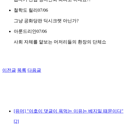
철학도 릴리
07/06
그냥 공화당판 딕시크랫 아닌가?
아룬드리안
07/06
사회 자체를 얕보는 머저리들의 환장의 단체쇼
이전글
목록
다음글
[유머] "아호이 댓글이 욕먹는 이유는 베지밀 때문이다"
[2]