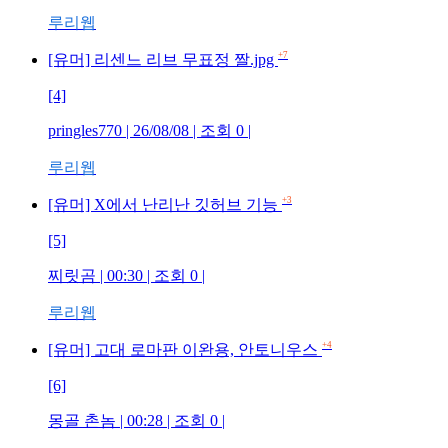
루리웹
+7
[유머] 리센느 리브 무표정 짤.jpg
[4]
pringles770 | 26/08/08 | 조회 0 |
루리웹
+3
[유머] X에서 난리난 깃허브 기능
[5]
찌릿곰 | 00:30 | 조회 0 |
루리웹
+4
[유머] 고대 로마판 이완용, 안토니우스
[6]
몽골 촌놈 | 00:28 | 조회 0 |