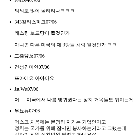
FMDM
07/06
의외로 많이 몰리려나ㅋㅋㅋ
343길티스파크
07/06
캐스팅 보드당이 될것인가
아니면 다른 미국의 제 3당들 처럼 될것인가 ㅋㅋ
二律背反
07/06
건성김미연
07/06
뜨아에요 아아아요
Jst.Wrt
07/06
어..... 미국에서 나름 방귀뀐다는 정치 거목들도 뒤지는
무뇨뉴
07/06
머스크 처음에는 분명히 자기는 기업인이고
정치는 국가를 위해 잠시만 봉사하는거라고 그랬는데
갑자기 전업 정치인외 되려고 하네요??