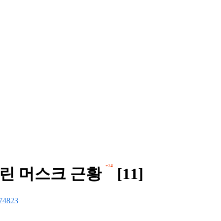
+74
차린 머스크 근황
[11]
74823